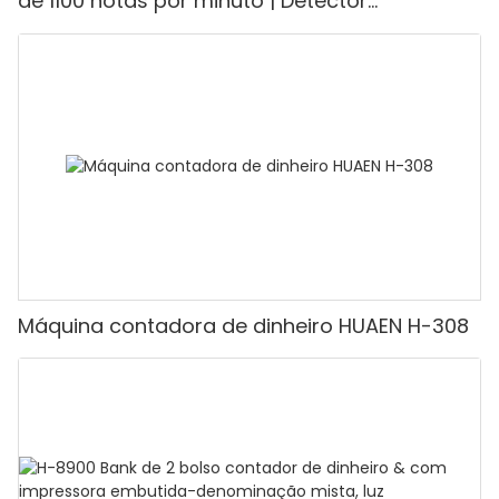
de 1100 notas por minuto | Detector
UV/Magnético/Infravermelho/Falsificante,
adequada para contar rúpias, máquina de
contar dinheiro com visor LCD, [Contagem de
valor]
Máquina contadora de dinheiro HUAEN H-308