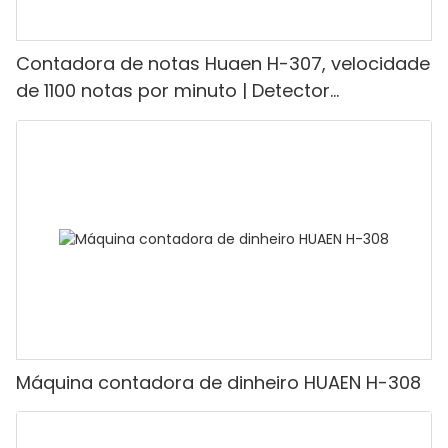
Contadora de notas Huaen H-307, velocidade
de 1100 notas por minuto | Detector
UV/Magnético/Infravermelho/Falsificante,
adequada para contar rúpias, máquina de
contar dinheiro com visor LCD, [Contagem de
valor]
Máquina contadora de dinheiro HUAEN H-308