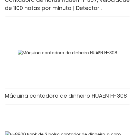
de 1100 notas por minuto | Detector
UV/Magnético/Infravermelho/Falsificante,
adequada para contar rúpias, máquina de
contar dinheiro com visor LCD, [Contagem de
valor]
Máquina contadora de dinheiro HUAEN H-308