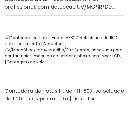
profissional, com detecção UV/MG/IR/DD,
capacidade de contagem de 1100 euros por
minuto, visor LCD, modos de valor e lote, ideal
para lojas, bancos e restaurantes.
Contadora de notas Huaen H-307, velocidade
de 1100 notas por minuto | Detector
UV/Magnético/Infravermelho/Falsificante,
adequada para contar rúpias, máquina de
contar dinheiro com visor LCD, [Contagem de