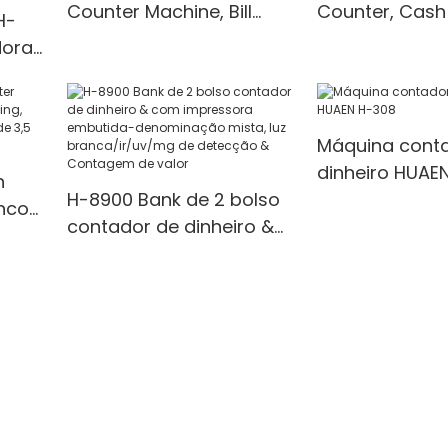
Counter Machine, Bill
Counter, Cash
H-
Counter with UV/IR/MG
with UV/MG/IR
dora
Detection
for Bank/Retai
LCD
s
Máquina cont
dinheiro HUAE
h
H-8900 Bank de 2 bolso
nco
contador de dinheiro &
com impressora
a &
embutida-denominação
mista, luz
branca/ir/uv/mg de
detecção & Contagem
de valor