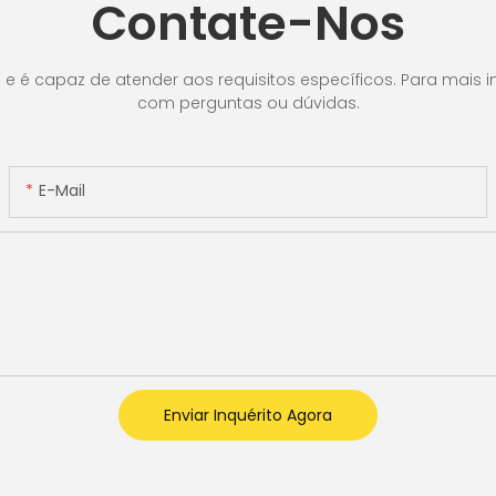
Contate-Nos
,
de valor
r
 LCD,
é capaz de atender aos requisitos específicos. Para mais in
com perguntas ou dúvidas.
or]
E-Mail
Enviar Inquérito Agora