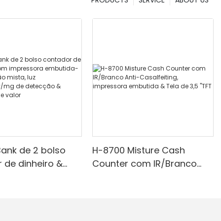
ank de 2 bolso
H-8700 Misture Cash
 de dinheiro &
Counter com IR/Branco
ressora
Anti-Casalfeiting,
a-denominação
impressora embutida &
uz branca/ir/uv/mg
Tela de 3,5 "TFT
cção & Contagem