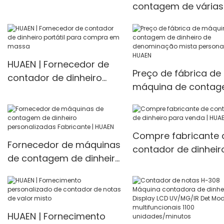
Counter for Sale
contagem de várias
moedas, contador 
dinheiro de
denominação mista
banco H-3600
HUAEN | Fornecedor de
Preço de fábrica de
contador de dinheiro
máquina de conta
portátil para compra em
de dinheiro de
massa
denominação mista
personalizada | HUA
Compre fabricante 
Fornecedor de máquinas
contador de dinheir
de contagem de dinheiro
para venda | HUAEN
personalizadas
Fabricante | HUAEN
HUAEN | Fornecimento