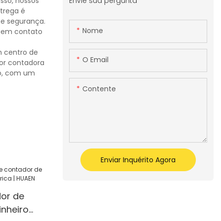
Envie sua pergunta
sso, nossos
ntrega é
 e segurança.
Nome
e em contato
m centro de
O Email
or contadora
io, com um
Contente
Enviar Inquérito Agora
or de
inheiro