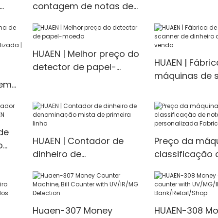
preço de fábri
contagem de notas de
de
dinheiro e valor,
contador de valor,
 de
mistura de notas e
HUAEN | Melhor preço do
moedas
HUAEN | Fábric
detector de papel-
máquinas de 
moeda
gem
dinheiro de g
venda
EN
de
HUAEN | Contador de
Preço da máq
o
dinheiro de
classificação 
denominação mista de
personalizada
primeira linha
Fabricante | H
Huaen-307 Money
HUAEN-308 Mo