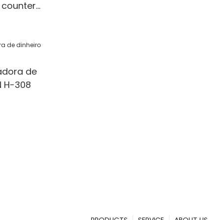
 counter
 Detection
l/Shop
adora de
N H-308
PRODUCTS
SERVICE
ABOUT US