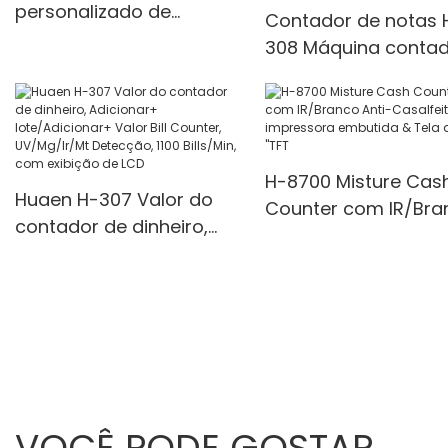
personalizado de
Contador de notas 
contador de notas de
308 Máquina conta
valor misto
de dinheiro Display 
UV/MG/IR Det Modo
multifuncionais 1100
unidades/minutos
H-8700 Misture Cas
Huaen H-307 Valor do
Counter com IR/Bra
contador de dinheiro,
Anti-Casalfeiting,
Adicionar+
impressora embutid
lote/Adicionar+ Valor Bill
Tela de 3,5 "TFT
Counter, UV/Mg/Ir/Mt
Detecção, 1100 Bills/Min,
com exibição de LCD
VOCÊ PODE GOSTAR