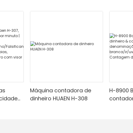
as
Máquina contadora de
H-8900 B
ocidade
dinheiro HUAEN H-308
contador
minuto |
com imp
embutid
ravermel
mista, l
adequada
de dete