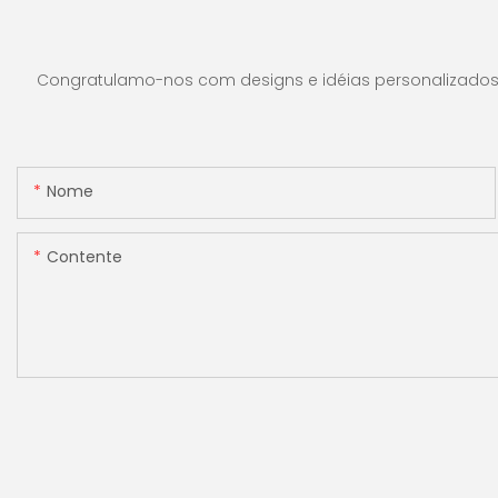
modos de valor e lote,
para contar rúpias
ideal para lojas, bancos e
máquina de conta
restaurantes.
dinheiro com visor
Congratulamo-nos com designs e idéias personalizados e 
[Contagem de val
Nome
Contente