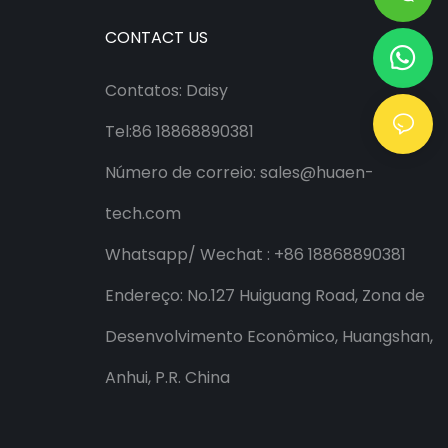
CONTACT US
Contatos: Daisy
Tel:86 18868890381
Número de correio:
sales@huaen-
tech.com
Whatsapp/
Wechat
: +86 18868890381
Endereço: No.127 Huiguang Road, Zona de
Desenvolvimento Econômico, Huangshan,
Anhui, P.R. China