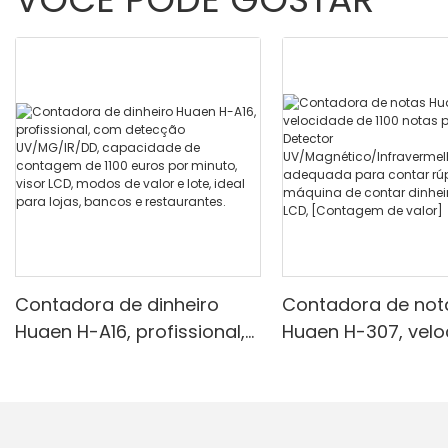
Contadora de dinheiro
Contadora de not
Huaen H-A16, profissional,
Huaen H-307, vel
com detecção
de 1100 notas por 
UV/MG/IR/DD, capacidade
Detector
de contagem de 1100 euros
UV/Magnético/Inf
por minuto, visor LCD,
ho/Falsificante, 