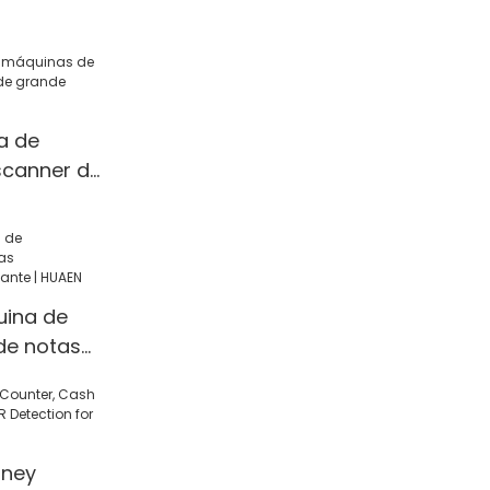
ca | HUAEN
a de
scanner de
rande
uina de
de notas
UAEN
ney