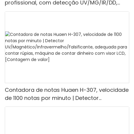
profissional, com detecção UV/MG/IR/DD,
capacidade de contagem de 1100 euros por
minuto, visor LCD, modos de valor e lote, ideal
para lojas, bancos e restaurantes.
Contadora de notas Huaen H-307, velocidade
de 1100 notas por minuto | Detector
UV/Magnético/Infravermelho/Falsificante,
adequada para contar rúpias, máquina de
contar dinheiro com visor LCD, [Contagem de
valor]