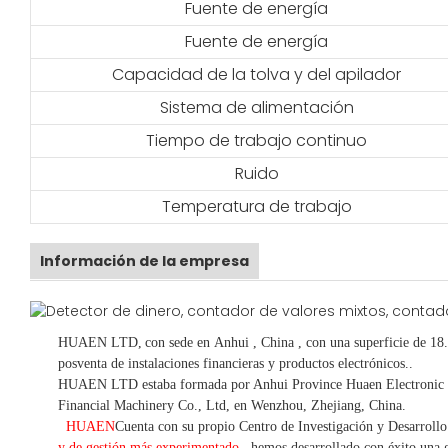
Fuente de energía
Fuente de energía
Capacidad de la tolva y del apilador
Sistema de alimentación
Tiempo de trabajo continuo
Ruido
Temperatura de trabajo
Información de la empresa
HUAEN LTD,
con sede en
Anhui
, China
, con una superficie de 18
posventa de instalaciones financieras y productos electrónicos.
.
HUAEN LTD estaba formada por Anhui Province Huaen Electronic Te
Financial Machinery Co., Ltd, en Wenzhou, Zhejiang, China.
HUAEN
Cuenta con su propio Centro de Investigación y Desarroll
y de gestión más experimentado
,
hemos
desarrollado con éxito una
g