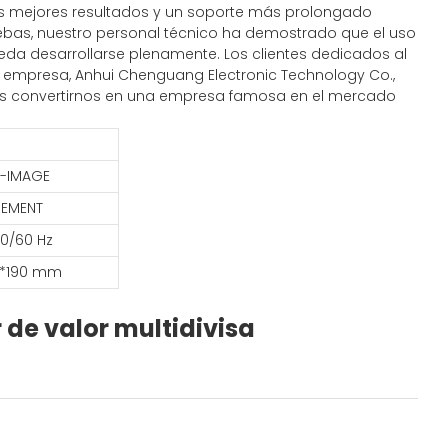
 los mejores resultados y un soporte más prolongado
ruebas, nuestro personal técnico ha demostrado que el uso
ueda desarrollarse plenamente. Los clientes dedicados al
a empresa, Anhui Chenguang Electronic Technology Co.,
ón es convertirnos en una empresa famosa en el mercado
R-IMAGE
REMENT
50/60 Hz
*190 mm
 de valor multidivisa