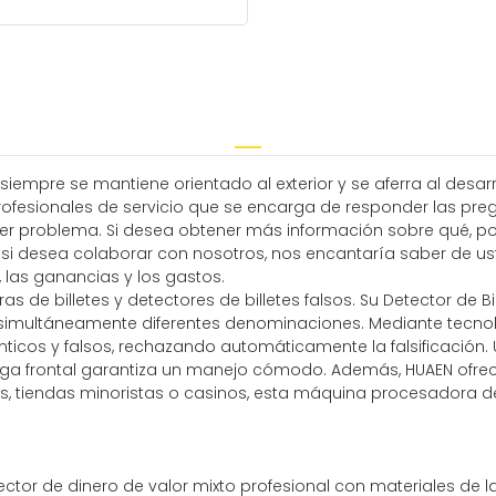
siempre se mantiene orientado al exterior y se aferra al desar
fesionales de servicio que se encarga de responder las pregun
lquier problema. Si desea obtener más información sobre qué,
 o si desea colaborar con nosotros, nos encantaría saber de u
 las ganancias y los gastos.
de billetes y detectores de billetes falsos. Su Detector de Bil
r simultáneamente diferentes denominaciones. Mediante tecnol
ténticos y falsos, rechazando automáticamente la falsificació
 carga frontal garantiza un manejo cómodo. Además, HUAEN of
, tiendas minoristas o casinos, esta máquina procesadora de 
ctor de dinero de valor mixto profesional con materiales de 