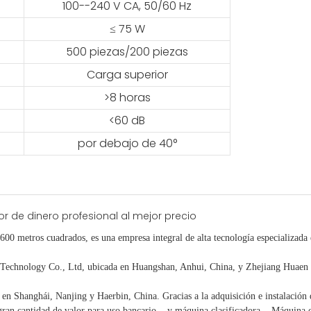
100--240 V CA, 50/60 Hz
≤ 75 W
500 piezas/200 piezas
Carga superior
>8 horas
<60 dB
por debajo de 40°
.600 metros cuadrados, es
una empresa integral de alta tecnología especializada
chnology Co., Ltd, ubicada en Huangshan, Anhui, China, y Zhejiang Huaen E
o en Shanghái, Nanjing y Haerbin, China. Gracias
a la adquisición e instalación
ran cantidad
de valor
para uso bancario.
y máquina clasificadora,
Máquina