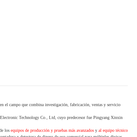
 en el campo que combina investigación, fabricación, ventas y servicio
lectronic Technology Co., Ltd, cuyo predecesor fue Pingyang Xinxin
 de los
equipos de producción y pruebas más avanzados
y
al equipo técnico
contadora y detectora
de dinero de uso
comercial
para
múltiples
divisas
,