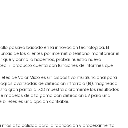
rollo positivo basado en la innovación tecnológica. El
tas de los clientes por internet o teléfono, monitorear el
 por qué y cómo lo hacemos, probar nuestro nuevo
sted. El producto cuenta con funciones de informes que
letes de Valor Mixto es un dispositivo multifuncional para
ogías avanzadas de detección infrarroja (IR), magnética
n. Una gran pantalla LCD muestra claramente los resultados
rece modelos de alta gama con detección UV para una
billetes es una opción confiable.
la más alta calidad para la fabricación y procesamiento