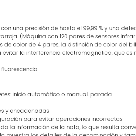
 con una precisión de hasta el 99,99 % y una det
rarroja. (Máquina con 120 pares de sensores infrarr
de color de 4 pares, la distinción de color del bil
a evitar la interferencia electromagnética, que es 
 fluorescencia.
letes: inicio automático o manual, parada
les y encadenadas
uración para evitar operaciones incorrectas.
da la información de la nota, lo que resulta conven
la muestra los detalles de la denominación y tamb