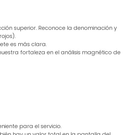
ección superior. Reconoce la denominación y
ojos).
lete es más clara.
nuestra fortaleza en el análisis magnético de
iente para el servicio.
ién hay un valor total en la pantalla del