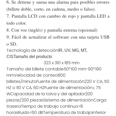
6. Se detiene y suena una alarma para posibles errores
(billete doble, corto, en cadena, medio o falso).
7. Pantalla LCD con cambio de rojo y pantalla LED a
todo color.
8. Con voz (inglés) y pantalla externa (opcional)
9. Fácil de actualizar el software con una tarjeta USB
o SD.
Tecnología de detección
IR, UV, MG, MT,
CIS
Tamaño del producto
323 x 310 x 185 mm
Tamaño del billete contable
50*100 mm-90*190
mm
Velocidad de conteo
800
billetes/minuto
Fuente de alimentación
220 V CA, 50
HZ o 110 V CA, 60 HZ
Fuente de alimentación
≤ 75
W
Capacidad de la tolva y del apilador
200
piezas/200 piezas
Sistema de alimentación
Carga
trasera
Tiempo de trabajo continuo
>8
horas
Ruido
<60 dB
Temperatura de trabajo
inferior