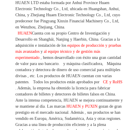
HUAEN LTD estaba formada por Anhui Province Huaen
Electronic Technology Co., Ltd, ubicada en Huangshan, Anhui,
China, y Zhejiang Huaen Electronic Technology Co., Ltd, cuyo
predecesor fue Pingyang Xinxin Financial Machinery Co., Ltd,
en Wenzhou, Zhejiang, China.
HUAEN
Cuenta con su propio Centro de Investigación y
Desarrollo en Shanghái, Nanjing y Haerbin, China. Gracias
a la
adquisición e instalación de los
equipos de producción y pruebas
más avanzados
y
al equipo técnico y de gestión más
experimentado
,
hemos
desarrollado con éxito una
gran cantidad
de valor
para uso bancario.
y máquina clasificadora,
Máquina
contadora y detectora
de dinero de uso
comercial
para
múltiples
divisas
,
etc.
Los productos de HUAEN cuentan con varias
patentes.
Todos los productos están aprobados por
CE y RoHS
. Además, la empresa ha obtenido la licencia para fabricar
contadores de billetes y detectores de billetes falsos en China.
Ante la intensa competencia, HUAEN se mejora continuamente y
se mantiene al día. Las marcas
HUAEN y PUXIN
gozan de gran
prestigio en el mercado nacional. Además
,
sus productos se han
vendido en Europa, América, Sudamérica, Asia y otras regiones.
Gracias a una línea de producción eficiente y a la plena