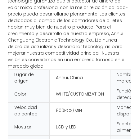
tecnología garantiza que el detector de dinero de
valor mixto profesional con la mejor relación calidad-
precio pueda desarrollarse plenamente. Los clientes
dedicados al campo de los contadores de billetes
hablan muy bien de nuestro producto. Para el
crecimiento y desarrollo de nuestra empresa, Anhui
Chenguang Electronic Technology Co., Ltd nunca
dejará de actualizar y desarrollar tecnologías para
mejorar nuestra competitividad principal. Nuestra
visión es convertirnos en una empresa famosa en el
mercado global.
Lugar de
Nombre d
Anhui, China
origen:
marca:
Función d
Color:
WHITE/CUSTOMIZATION
detección
Velocidad
Moneda
800PCS/MIN
de conteo:
disponible
Fuente de
Mostrar:
LCD y LED
alimentac