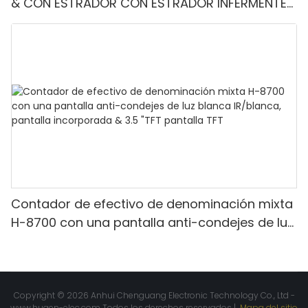
& CON ESTRADOR CON ESTRADOR INFERMENTE-
Denominación mixta, luz blanca/IR/UV/mg
Detección & Contado de valor
Contador de efectivo de denominación mixta
H-8700 con una pantalla anti-condejes de luz
blanca IR/blanca, pantalla incorporada & 3.5
"TFT pantalla TFT
Copyright © 2026 Anhui Chenguang Electronic Technology Co., Ltd -
www.huaen-elec.com
Todos los derechos reservados |
Mapa del sitio