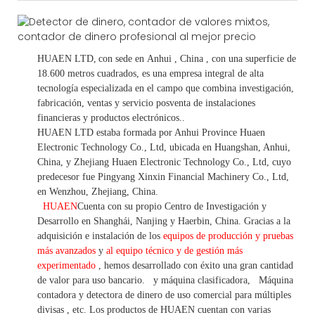
HUAEN LTD,
con sede en
Anhui
, China
, con una superficie de
18.600 metros cuadrados, es
una empresa integral de alta
tecnología especializada en el campo que combina investigación,
fabricación, ventas y servicio posventa de instalaciones
financieras y productos electrónicos.
.
HUAEN LTD estaba formada por Anhui Province Huaen
Electronic Technology Co., Ltd, ubicada en Huangshan, Anhui,
China, y Zhejiang Huaen Electronic Technology Co., Ltd, cuyo
predecesor fue Pingyang Xinxin Financial Machinery Co., Ltd,
en Wenzhou, Zhejiang, China.
HUAEN
Cuenta con su propio Centro de Investigación y
Desarrollo en Shanghái, Nanjing y Haerbin, China. Gracias
a la
adquisición e instalación de los
equipos de producción y pruebas
más avanzados
y
al equipo técnico y de gestión más
experimentado
,
hemos
desarrollado con éxito una
gran cantidad
de valor
para uso bancario.
y máquina clasificadora,
Máquina
contadora y detectora
de dinero de uso
comercial
para
múltiples
divisas
,
etc.
Los productos de HUAEN cuentan con varias