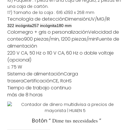
16) Paquete
:
1 pieza en una caja de regalo, 2 piezas en
una caja de cartón.
17)
Tamaño de
la caja
:
616
x
393
x 2
58
mm
Tecnología de detección
Dimensión
UV/MG/IR
322
incógnita
257
incógnita
180
mm
Color
negro + gris o personalización
Velocidad de
conteo
900 piezas/min, 1200 piezas/min
Fuente de
alimentación
220 V CA, 50 Hz o 110 V CA, 60 Hz o doble voltaje
(opcional)
≤ 75 W
Sistema de alimentación
Carga
trasera
Certificación
CE, RoHS
Tiempo de trabajo continuo
más de 8 horas
Botón “
Dime tus necesidades
”