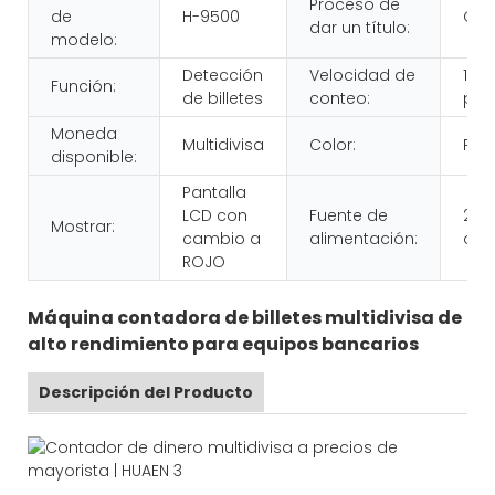
Proceso de
de
H-9500
CE 
dar un título:
modelo:
Detección
Velocidad de
100
Función:
de billetes
conteo:
pie
Moneda
Multidivisa
Color:
Per
disponible:
Pantalla
LCD con
Fuente de
220 
Mostrar:
cambio a
alimentación:
o 11
ROJO
Máquina contadora de billetes multidivisa de
alto rendimiento para equipos bancarios
Descripción del Producto