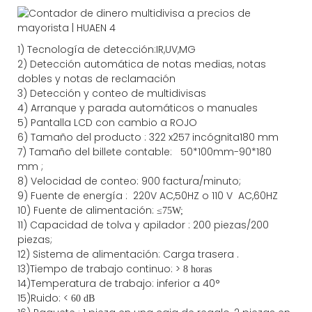
1)
Tecnología de detección:
IR,
UV,MG
2)
Detección automática de notas medias, notas
dobles y notas de reclamación
3)
Detección y conteo de multidivisas
4)
Arranque y parada automáticos o manuales
5) Pantalla LCD con cambio a ROJO
6) Tamaño del producto
:
322
x
257
incógnita
180
mm
7)
Tamaño del billete contable:
50*100mm-90*180
mm
;
8)
Velocidad de conteo
: 900
factura/minuto;
9)
Fuente
de energía
:
220V AC,50HZ
o
110 V
AC,60HZ
10) Fuente de alimentación:
≤
75W;
11)
Capacidad
de tolva y apilador
:
200
piezas/200
piezas;
12)
Sistema de alimentación:
Carga
trasera
.
13)Tiempo de trabajo continuo: >
8 horas
14)Temperatura de trabajo: inferior a 40°
15)Ruido: <
60 dB