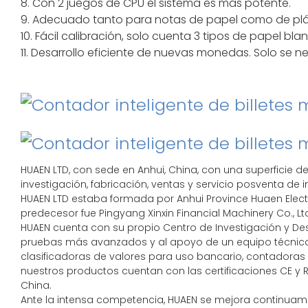
8. Con 2 juegos de CPU el sistema es más potente.
9. Adecuado tanto para notas de papel como de plá
10. Fácil calibración, solo cuenta 3 tipos de papel b
11. Desarrollo eficiente de nuevas monedas. Solo se ne
HUAEN LTD, con sede en Anhui, China, con una superficie
investigación, fabricación, ventas y servicio posventa de 
HUAEN LTD estaba formada por Anhui Province Huaen Electro
predecesor fue Pingyang Xinxin Financial Machinery Co., Lt
HUAEN cuenta con su propio Centro de Investigación y Desa
pruebas más avanzados y al apoyo de un equipo técnico
clasificadoras de valores para uso bancario, contadoras 
nuestros productos cuentan con las certificaciones CE y 
China.
Ante la intensa competencia, HUAEN se mejora continuame