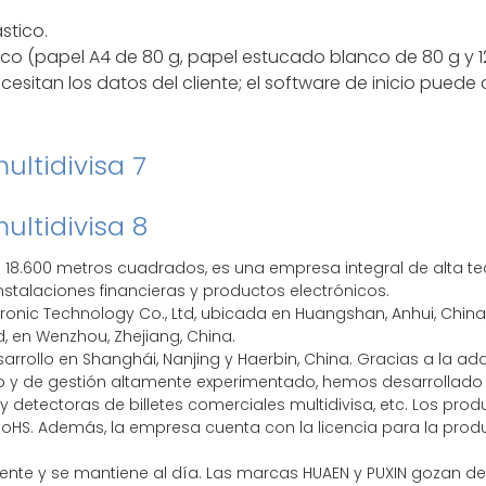
stico.
lanco (papel A4 de 80 g, papel estucado blanco de 80 g y 1
cesitan los datos del cliente; el software de inicio puede 
 de 18.600 metros cuadrados, es una empresa integral de alta
instalaciones financieras y productos electrónicos.
nic Technology Co., Ltd, ubicada en Huangshan, Anhui, China, 
d, en Wenzhou, Zhejiang, China.
rrollo en Shanghái, Nanjing y Haerbin, China. Gracias a la ad
 y de gestión altamente experimentado, hemos desarrollado
y detectoras de billetes comerciales multidivisa, etc. Los pr
RoHS. Además, la empresa cuenta con la licencia para la produ
nte y se mantiene al día. Las marcas HUAEN y PUXIN gozan de