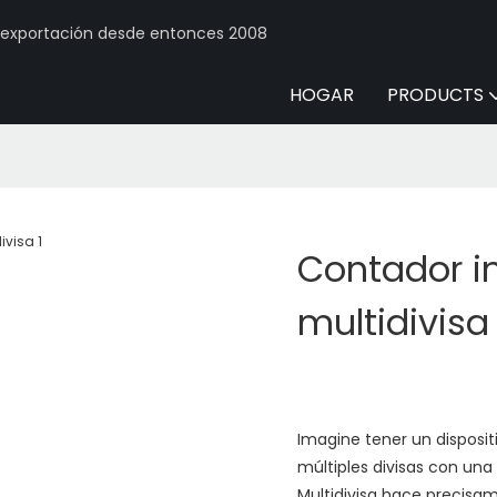
y exportación desde entonces 2008
HOGAR
PRODUCTS
Contador in
multidivisa
Imagine tener un disposit
múltiples divisas con una 
Multidivisa hace precisam