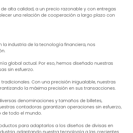
de alta calidad, a un precio razonable y con entregas
lecer una relación de cooperación a largo plazo con
la industria de la tecnología financiera, nos
ón.
mía global actual. Por eso, hemos diseñado nuestras
as sin esfuerzo.
adicionales. Con una precisión inigualable, nuestras
arantizando la máxima precisión en sus transacciones.
 diversas denominaciones y tamaños de billetes,
uestras contadoras garantizan operaciones sin esfuerzo,
o de todo el mundo.
roductos para adaptarlos a los diseños de divisas en
ndustria, adaptando nuestra tecnología a las crecientes