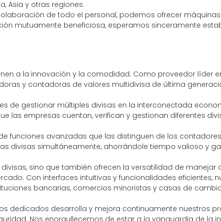
 Asia y otras regiones.
 colaboración de todo el personal, podemos ofrecer máquinas 
ración mutuamente beneficiosa, esperamos sinceramente estab
 unen a la innovación y la comodidad. Como proveedor líder en 
adoras y contadoras de valores multidivisa de última generaci
s de gestionar múltiples divisas en la interconectada econo
 las empresas cuentan, verifican y gestionan diferentes divis
 funciones avanzadas que las distinguen de los contadores tr
rias divisas simultáneamente, ahorrándole tiempo valioso y g
divisas, sino que también ofrecen la versatilidad de manejar
o. Con interfaces intuitivas y funcionalidades eficientes, n
stituciones bancarias, comercios minoristas y casas de cambi
ieros dedicados desarrolla y mejora continuamente nuestros p
guridad. Nos enorgullecemos de estar a la vanguardia de la i