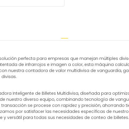
a solución perfecta para empresas que manejan múltiples divisa
atentada de infrarrojos e imagen a color, esta máquina calcu
con nuestra contadora de valor multidivisa de vanguardia, gar
 divisas.
dora Inteligente de Billetes Multidivisa, diseñada para optimi
a de nuestro diverso equipo, combinando tecnología de vangua
da transacción se procese con rapidez y precisión, ahorrando 
rzamos por satisfacer las necesidades específicas de nuestros 
le y versátil para todas sus necesidades de conteo de billetes.