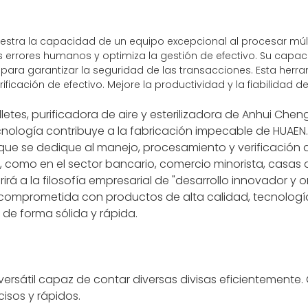
uestra la capacidad de un equipo excepcional al procesar múlt
os errores humanos y optimiza la gestión de efectivo. Su capa
 para garantizar la seguridad de las transacciones. Esta herr
erificación de efectivo. Mejore la productividad y la fiabilida
letes, purificadora de aire y esterilizadora de Anhui Che
tecnología contribuye a la fabricación impecable de HUAEN. 
que se dedique al manejo, procesamiento y verificación d
s, como en el sector bancario, comercio minorista, casas
erirá a la filosofía empresarial de "desarrollo innovador 
 comprometida con productos de alta calidad, tecnología
de forma sólida y rápida.
versátil capaz de contar diversas divisas eficientemente
isos y rápidos.