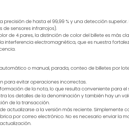
a precisión de hasta el 99,99 % y una detección superior
 de sensores infrarrojos).
r de 4 pares, la distinción de color del billete es más cla
r la interferencia electromagnética, que es nuestra forta
scencia.
io automático o manual, parada, conteo de billetes por lot
n para evitar operaciones incorrectas.
formación de la nota, lo que resulta conveniente para el s
ra los detalles de la denominación y también hay un valor 
ción de la transacción.
e actualizarse a la versión más reciente. Simplemente c
rica por correo electrónico. No es necesario enviar la m
 actualización.