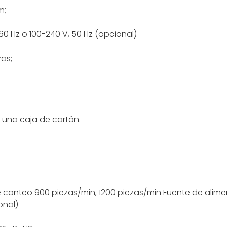
m;
 60 Hz o 100-240 V, 50 Hz (opcional)
zas;
n una caja de cartón.
e conteo
900 piezas/min, 1200 piezas/min
Fuente de alim
onal)