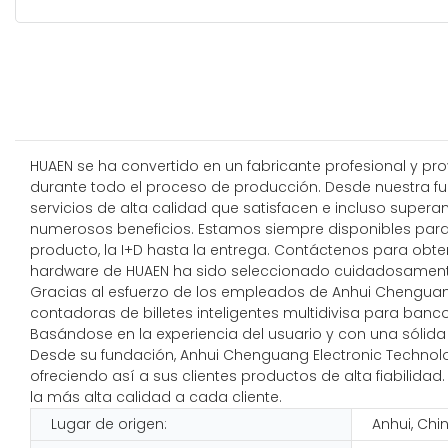
HUAEN se ha convertido en un fabricante profesional y p
durante todo el proceso de producción. Desde nuestra fun
servicios de alta calidad que satisfacen e incluso supera
numerosos beneficios. Estamos siempre disponibles para a
producto, la I+D hasta la entrega. Contáctenos para ob
hardware de HUAEN ha sido seleccionado cuidadosamente p
Gracias al esfuerzo de los empleados de Anhui Chenguang E
contadoras de billetes inteligentes multidivisa para banc
Basándose en la experiencia del usuario y con una sólida 
Desde su fundación, Anhui Chenguang Electronic Technolog
ofreciendo así a sus clientes productos de alta fiabilidad
la más alta calidad a cada cliente.
Lugar de origen:
Anhui, Chi