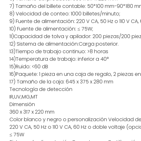
7) Tamaño del billete contable: 50*100 mm-90*180 m
8) Velocidad de conteo: 1000 billetes/minuto;
9) Fuente de alimentación: 220 V CA, 50 Hz o 110 V CA,
10) Fuente de alimentación: ≤ 75W;
11)Capacidad de tolva y apilador: 200 piezas/200 pie
12) Sistema de alimentación:Carga posterior.
13)Tiempo de trabajo continuo: >8 horas
14)Temperatura de trabajo: inferior a 40°
15)Ruido: <60 dB
16)Paquete: 1 pieza en una caja de regalo, 2 piezas e
17) Tamaño de la caja: 645 x 375 x 280 mm
Tecnología de detección
IR,UV,MG,MT
Dimensión
360 x 317 x 220 mm
Color
blanco y negro o personalización
Velocidad d
220 V CA, 50 Hz o 110 V CA, 60 Hz o doble voltaje (opci
≤ 75W