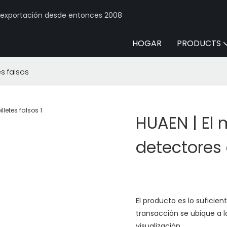
y exportación desde entonces 2008
HOGAR
PRODUCTS
es falsos
HUAEN | El 
detectores 
El producto es lo suficie
transacción se ubique a 
visualización.