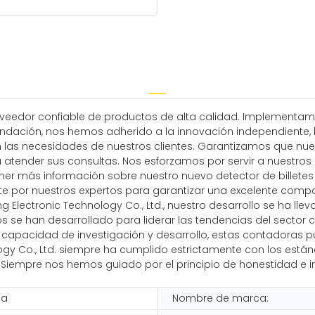
roveedor confiable de productos de alta calidad. Implementam
dación, nos hemos adherido a la innovación independiente, la
n las necesidades de nuestros clientes. Garantizamos que nuest
tender sus consultas. Nos esforzamos por servir a nuestros c
tener más información sobre nuestro nuevo detector de bille
or nuestros expertos para garantizar una excelente compatib
lectronic Technology Co., Ltd., nuestro desarrollo se ha lleva
os se han desarrollado para liderar las tendencias del sector 
capacidad de investigación y desarrollo, estas contadoras pue
y Co., Ltd. siempre ha cumplido estrictamente con los estánd
. Siempre nos hemos guiado por el principio de honestidad e in
na
Nombre de marca: