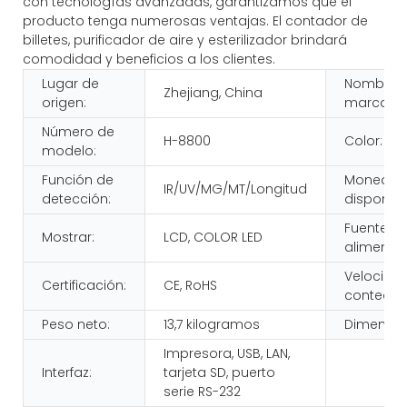
con tecnologías avanzadas, garantizamos que el
producto tenga numerosas ventajas. El contador de
billetes, purificador de aire y esterilizador brindará
comodidad y beneficios a los clientes.
Lugar de
Nombre 
Zhejiang, China
origen:
marca:
Número de
H-8800
Color:
modelo:
Función de
Moneda
IR/UV/MG/MT/Longitud
detección:
disponibl
Fuente d
Mostrar:
LCD, COLOR LED
alimentac
Velocida
Certificación:
CE, RoHS
conteo:
Peso neto:
13,7 kilogramos
Dimensió
Impresora, USB, LAN,
Interfaz:
tarjeta SD, puerto
serie RS-232