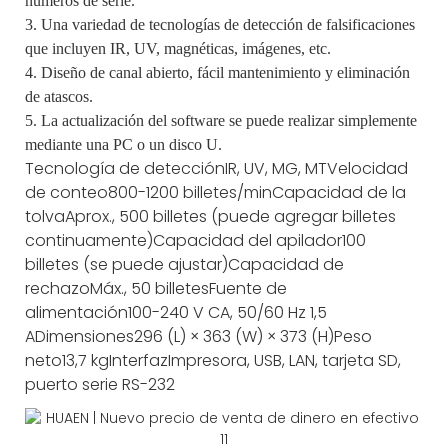
números de serie.
3. Una variedad de tecnologías de detección de falsificaciones
que incluyen IR, UV, magnéticas, imágenes, etc.
4. Diseño de canal abierto, fácil mantenimiento y eliminación
de atascos.
5. La actualización del software se puede realizar simplemente
mediante una PC o un disco U.
Tecnología de detección
IR, UV, MG, MT
Velocidad
de conteo
800-1200 billetes/min
Capacidad de la
tolva
Aprox., 500 billetes (puede agregar billetes
continuamente)
Capacidad del apilador
100
billetes (se puede ajustar)
Capacidad de
rechazo
Máx., 50 billetes
Fuente de
alimentación
100-240 V CA, 50/60 Hz 1,5
A
Dimensiones
296 (L) × 363 (W) × 373 (H)
Peso
neto
13,7 kg
Interfaz
Impresora, USB, LAN, tarjeta SD,
puerto serie RS-232