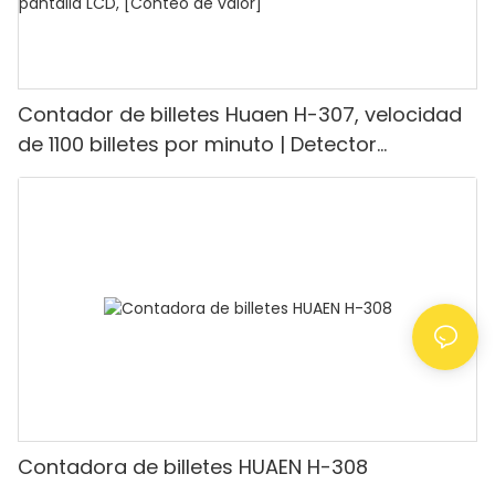
Contador de billetes Huaen H-307, velocidad
de 1100 billetes por minuto | Detector
UV/magnético/infrarrojo/falsificación,
adecuado para contar rupias, máquina
contadora de efectivo con pantalla LCD,
[Conteo de valor]
Contadora de billetes HUAEN H-308