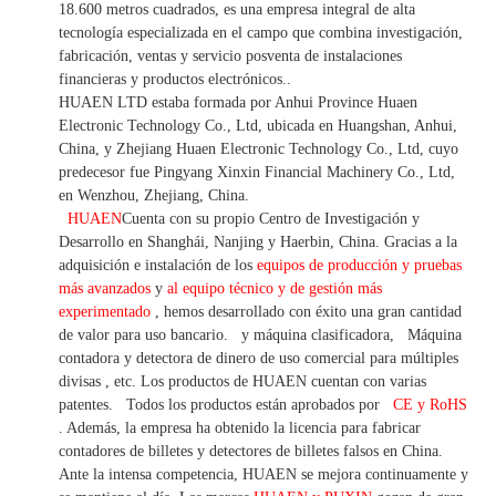
18.600 metros cuadrados, es
una empresa integral de alta
tecnología especializada en el campo que combina investigación,
fabricación, ventas y servicio posventa de instalaciones
financieras y productos electrónicos.
.
HUAEN LTD estaba formada por Anhui Province Huaen
Electronic Technology Co., Ltd, ubicada en Huangshan, Anhui,
China, y Zhejiang Huaen Electronic Technology Co., Ltd, cuyo
predecesor fue Pingyang Xinxin Financial Machinery Co., Ltd,
en Wenzhou, Zhejiang, China.
HUAEN
Cuenta con su propio Centro de Investigación y
Desarrollo en Shanghái, Nanjing y Haerbin, China. Gracias
a la
adquisición e instalación de los
equipos de producción y pruebas
más avanzados
y
al equipo técnico y de gestión más
experimentado
,
hemos
desarrollado con éxito una
gran cantidad
de valor
para uso bancario.
y máquina clasificadora,
Máquina
contadora y detectora
de dinero de uso
comercial
para
múltiples
divisas
,
etc.
Los productos de HUAEN cuentan con varias
patentes.
Todos los productos están aprobados por
CE y RoHS
. Además, la empresa ha obtenido la licencia para fabricar
contadores de billetes y detectores de billetes falsos en China.
Ante la intensa competencia, HUAEN se mejora continuamente y