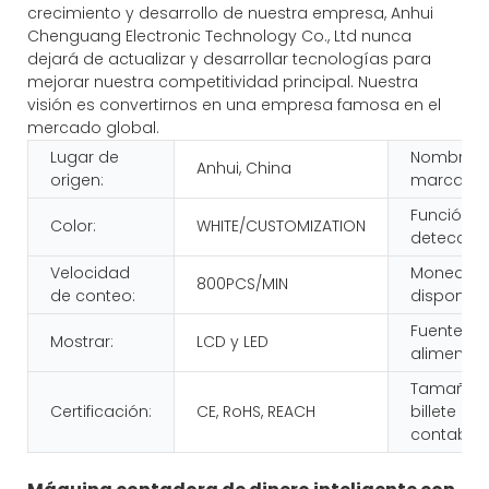
crecimiento y desarrollo de nuestra empresa, Anhui
Chenguang Electronic Technology Co., Ltd nunca
dejará de actualizar y desarrollar tecnologías para
mejorar nuestra competitividad principal. Nuestra
visión es convertirnos en una empresa famosa en el
mercado global.
Lugar de
Nombre d
Anhui, China
origen:
marca:
Función d
Color:
WHITE/CUSTOMIZATION
detección
Velocidad
Moneda
800PCS/MIN
de conteo:
disponible
Fuente de
Mostrar:
LCD y LED
alimentac
Tamaño d
Certificación:
CE, RoHS, REACH
billete
contable: