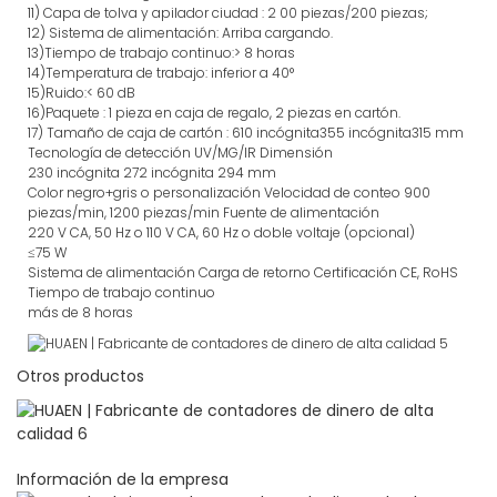
11)
Capa de tolva y apilador
ciudad
:
2
00 piezas/200 piezas;
12)
Sistema de alimentación:
Arriba
cargando.
13)Tiempo de trabajo continuo:>
8 horas
14)Temperatura de trabajo: inferior a 40°
15)Ruido:<
60 dB
16)Paquete
:
1 pieza en caja de regalo, 2 piezas en cartón.
17)
Tamaño de
caja de cartón
:
610
incógnita
355
incógnita
315
mm
Tecnología de detección
UV/MG/IR
Dimensión
230
incógnita
272
incógnita
294
mm
Color
negro+gris o personalización
Velocidad de conteo
900
piezas/min, 1200 piezas/min
Fuente de alimentación
220 V CA, 50 Hz o 110 V CA, 60 Hz o doble voltaje (opcional)
≤75 W
Sistema de alimentación
Carga de retorno
Certificación
CE, RoHS
Tiempo de trabajo continuo
más de 8 horas
Otros productos
Información de la empresa