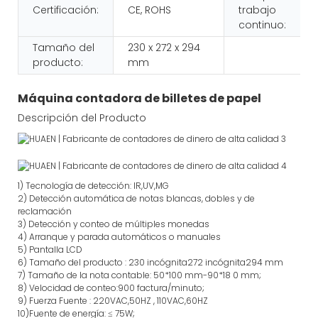
Certificación:
CE, ROHS
trabajo
continuo:
Tamaño del
230 x 272 x 294
producto:
mm
Máquina contadora de billetes de papel
Descripción del Producto
1)
Tecnología de detección:
IR,
UV,MG
2)
Detección automática de notas blancas, dobles y de
reclamación
3)
Detección y conteo de múltiples monedas
4)
Arranque y parada automáticos o manuales
5) Pantalla LCD
6) Tamaño del producto
:
230
incógnita
272
incógnita
294
mm
7)
Tamaño de la nota contable:
50*100 mm-90*18
0
mm;
8)
Velocidad de conteo
:900
factura/minuto;
9)
Fuerza
Fuente
:
220VAC,50HZ
,
110V
AC,60HZ
10)Fuente de energía:
≤
75W;