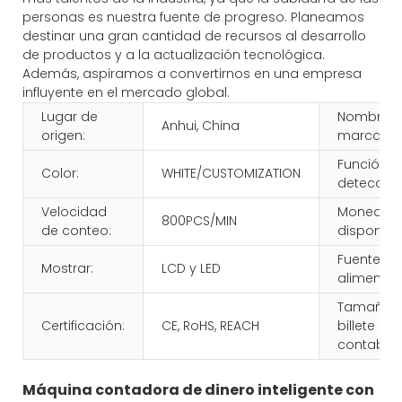
personas es nuestra fuente de progreso. Planeamos
destinar una gran cantidad de recursos al desarrollo
de productos y a la actualización tecnológica.
Además, aspiramos a convertirnos en una empresa
influyente en el mercado global.
Lugar de
Nombre d
Anhui, China
origen:
marca:
Función d
Color:
WHITE/CUSTOMIZATION
detección
Velocidad
Moneda
800PCS/MIN
de conteo:
disponible
Fuente de
Mostrar:
LCD y LED
alimentac
Tamaño d
Certificación:
CE, RoHS, REACH
billete
contable:
Máquina contadora de dinero inteligente con