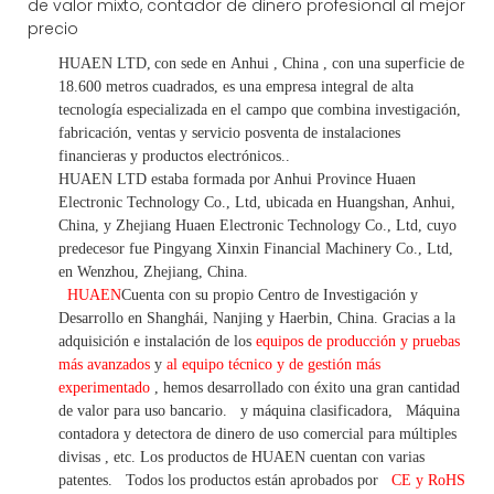
HUAEN LTD,
con sede en
Anhui
, China
, con una superficie de
18.600 metros cuadrados, es
una empresa integral de alta
tecnología especializada en el campo que combina investigación,
fabricación, ventas y servicio posventa de instalaciones
financieras y productos electrónicos.
.
HUAEN LTD estaba formada por Anhui Province Huaen
Electronic Technology Co., Ltd, ubicada en Huangshan, Anhui,
China, y Zhejiang Huaen Electronic Technology Co., Ltd, cuyo
predecesor fue Pingyang Xinxin Financial Machinery Co., Ltd,
en Wenzhou, Zhejiang, China.
HUAEN
Cuenta con su propio Centro de Investigación y
Desarrollo en Shanghái, Nanjing y Haerbin, China. Gracias
a la
adquisición e instalación de los
equipos de producción y pruebas
más avanzados
y
al equipo técnico y de gestión más
experimentado
,
hemos
desarrollado con éxito una
gran cantidad
de valor
para uso bancario.
y máquina clasificadora,
Máquina
contadora y detectora
de dinero de uso
comercial
para
múltiples
divisas
,
etc.
Los productos de HUAEN cuentan con varias
patentes.
Todos los productos están aprobados por
CE y RoHS