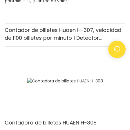
Contador de billetes Huaen H-307, velocidad
de 1100 billetes por minuto | Detector
UV/magnético/infrarrojo/falsificación,
adecuado para contar rupias, máquina
contadora de efectivo con pantalla LCD,
[Conteo de valor]
Contadora de billetes HUAEN H-308