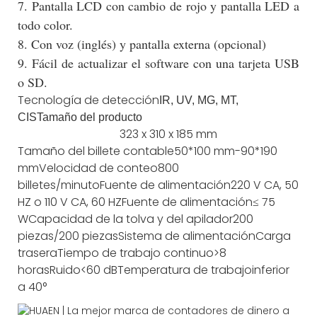
7. Pantalla LCD con cambio de rojo y pantalla LED a
todo color.
8. Con voz (inglés) y pantalla externa (opcional)
9. Fácil de actualizar el software con una tarjeta USB
o SD.
Tecnología de detección
IR, UV, MG, MT,
CIS
Tamaño del producto
323 x 310 x 185 mm
Tamaño del billete contable
50*100 mm-90*190
mm
Velocidad de conteo
800
billetes/minuto
Fuente de alimentación
220 V CA, 50
HZ o 110 V CA, 60 HZ
Fuente de alimentación
≤ 75
W
Capacidad de la tolva y del apilador
200
piezas/200 piezas
Sistema de alimentación
Carga
trasera
Tiempo de trabajo continuo
>8
horas
Ruido
<60 dB
Temperatura de trabajo
inferior
a 40°