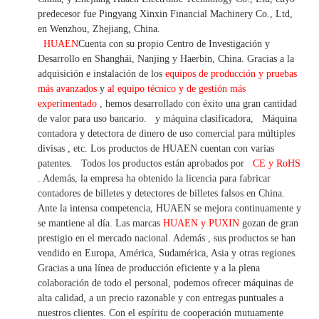
predecesor fue Pingyang Xinxin Financial Machinery Co., Ltd,
en Wenzhou, Zhejiang, China.
HUAEN
Cuenta con su propio Centro de Investigación y
Desarrollo en Shanghái, Nanjing y Haerbin, China. Gracias
a la
adquisición e instalación de los
equipos de producción y pruebas
más avanzados
y
al equipo técnico y de gestión más
experimentado
,
hemos
desarrollado con éxito una
gran cantidad
de valor
para uso bancario.
y máquina clasificadora,
Máquina
contadora y detectora
de dinero de uso
comercial
para
múltiples
divisas
,
etc.
Los productos de HUAEN cuentan con varias
patentes.
Todos los productos están aprobados por
CE y RoHS
. Además, la empresa ha obtenido la licencia para fabricar
contadores de billetes y detectores de billetes falsos en China.
Ante la intensa competencia, HUAEN se mejora continuamente y
se mantiene al día. Las marcas
HUAEN y PUXIN
gozan de gran
prestigio en el mercado nacional. Además
,
sus productos se han
vendido en Europa, América, Sudamérica, Asia y otras regiones.
Gracias a una línea de producción eficiente y a la plena
colaboración de todo el personal, podemos ofrecer máquinas de
alta calidad, a un precio razonable y con entregas puntuales a
nuestros clientes.
Con
el espíritu de cooperación mutuamente