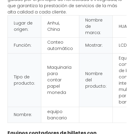
que garantiza la prestación de servicios de la más
alta calidad a cada cliente.
Nombre
Lugar de
Anhui,
de
HUAEN
origen:
China
marca:
Conteo
Función:
Mostrar:
LCD
automático
Equipo
contad
Maquinaria
de bill
para
Nombre
Tipo de
con
contar
del
producto:
intelig
papel
producto:
multidi
moneda
para
banco
equipo
Nombre:
bancario
Equipos contadores de billetes con