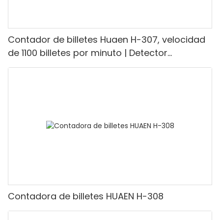
Contador de billetes Huaen H-307, velocidad
de 1100 billetes por minuto | Detector
UV/magnético/infrarrojo/falsificación,
adecuado para contar rupias, máquina
contadora de efectivo con pantalla LCD,
[Conteo de valor]
Contadora de billetes HUAEN H-308