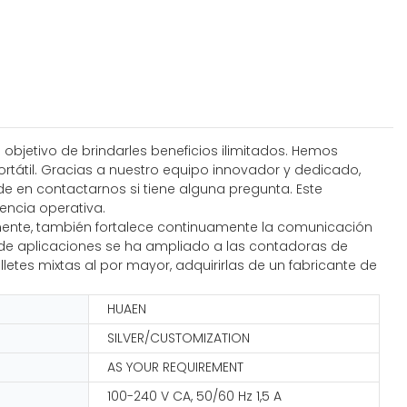
l objetivo de brindarles beneficios ilimitados. Hemos
rtátil. Gracias a nuestro equipo innovador y dedicado,
e en contactarnos si tiene alguna pregunta. Este
iencia operativa.
amente, también fortalece continuamente la comunicación
a de aplicaciones se ha ampliado a las contadoras de
letes mixtas al por mayor, adquirirlas de un fabricante de
HUAEN
SILVER/CUSTOMIZATION
AS YOUR REQUIREMENT
100-240 V CA, 50/60 Hz 1,5 A