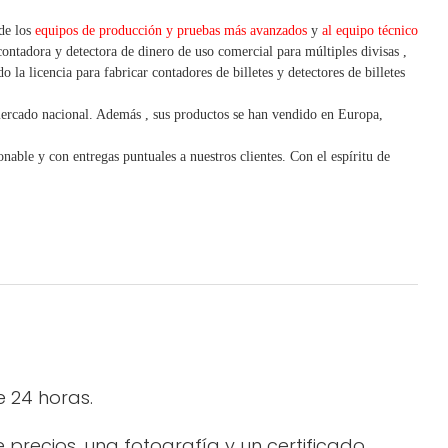
 de los
equipos de producción y pruebas más avanzados
y
al equipo técnico
contadora y detectora
de dinero de uso
comercial
para
múltiples
divisas
,
 la licencia para fabricar contadores de billetes y detectores de billetes
mercado nacional. Además
,
sus productos se han vendido en Europa,
nable y con entregas puntuales a nuestros clientes.
Con
el espíritu de
e 24 horas.
precios, una fotografía y un certificado.