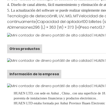
4. Diseño de canal abierto, fácil mantenimiento y eliminación de a
5. La actualización del software se puede realizar simplemente m
Tecnología de detección
IR, UV, MG, MT
Velocidad de 
continuamente)
Capacidad del apilador
100 billetes 
A
Dimensiones
296 (L) × 363 (W) × 373 (H)
Peso neto
13,7
Otros productos
Información de la empresa
HUAEN LTD,
con sede en
Anhui
, China
, con una superficie de 18
posventa de instalaciones financieras y productos electrónicos.
.
HUAEN LTD estaba formada por Anhui Province Huaen Electronic Te