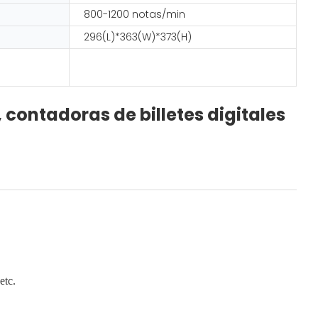
800-1200 notas/min
296(L)*363(W)*373(H)
contadoras de billetes digitales
etc.