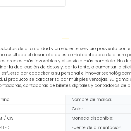
roductos de alta calidad y un eficiente servicio posventa con e
 resultado el desarrollo de esta mini contadora de dinero po
los precios más favorables y el servicio más completo. No dud
ar la duplicación de datos y, por lo tanto, a aumentar la efic
se esfuerza por capacitar a su personal e innovar tecnológic
d. El producto se caracteriza por múltiples ventajas. Su gam
ontadoras, contadoras de billetes digitales y contadoras de bil
China
Nombre de marca:
Color:
MT/ CIS
Moneda disponible:
R LED
Fuente de alimentación: