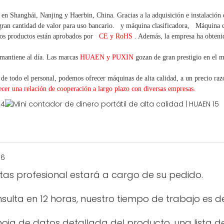
o en Shanghái, Nanjing y Haerbin, China. Gracias
a la adquisición e instalación
ran cantidad
de valor
para uso bancario.
y máquina clasificadora,
Máquina
os productos están aprobados por
CE y RoHS
. Además, la empresa ha obtenido
mantiene al día. Las marcas
HUAEN y PUXIN
gozan de gran prestigio en el 
 de todo el personal, podemos ofrecer máquinas de alta calidad, a un precio razo
ecer una
relación de cooperación a
largo
plazo con diversas empresas.
ntas profesional estará a cargo de su pedido.
ulta en 12 horas, nuestro tiempo de trabajo es d
oja de datos detallada del producto, una lista de 