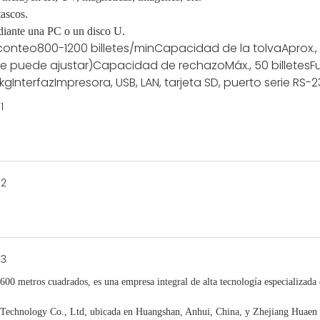
tascos.
ediante una PC o un disco U.
conteo
800-1200 billetes/min
Capacidad de la tolva
Aprox.,
(se puede ajustar)
Capacidad de rechazo
Máx., 50 billetes
F
 kg
Interfaz
Impresora, USB, LAN, tarjeta SD, puerto serie RS-
.600 metros cuadrados, es
una empresa integral de alta tecnología especializada
chnology Co., Ltd, ubicada en Huangshan, Anhui, China, y Zhejiang Huaen E