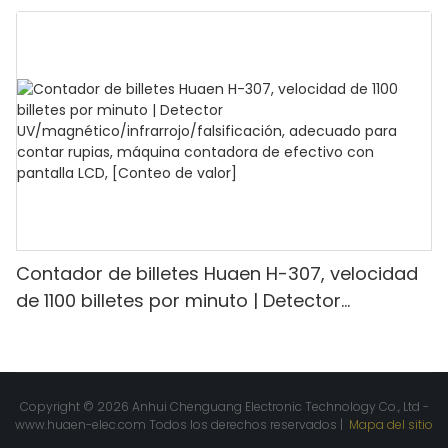
detección UV/MG/IR/DD, capacidad para
contar 1100 euros por minuto, pantalla LCD,
modo de valor y lote para tiendas, bancos y
restaurantes.
Contador de billetes Huaen H-307, velocidad
de 1100 billetes por minuto | Detector
UV/magnético/infrarrojo/falsificación,
adecuado para contar rupias, máquina
contadora de efectivo con pantalla LCD,
[Conteo de valor]
Copyright © 2026 Anhui Chenguang Electronic Technology Co., Ltd -
www.huaen-elec.com
Todos los derechos reservados |
Mapa del sitio