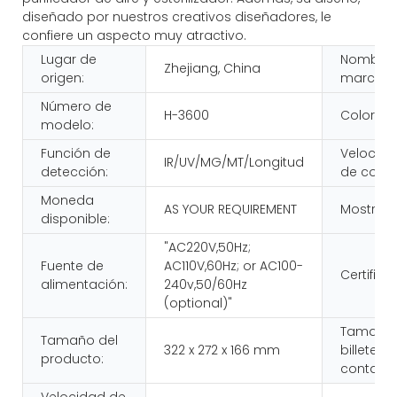
diseñado por nuestros creativos diseñadores, le
confiere un aspecto muy atractivo.
Lugar de
Nombre 
Zhejiang, China
origen:
marca:
Número de
H-3600
Color:
modelo:
Función de
Velocid
IR/UV/MG/MT/Longitud
detección:
de conte
Moneda
AS YOUR REQUIREMENT
Mostrar:
disponible:
"AC220V,50Hz;
Fuente de
AC110V,60Hz; or AC100-
Certifica
alimentación:
240v,50/60Hz
(optional)"
Tamaño 
Tamaño del
322 x 272 x 166 mm
billete
producto:
contable
Velocidad de