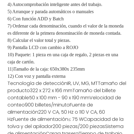
4) Autocomprobación inteligente antes del trabajo.
5) Arranque y parada automáticos o manuales
6) Con función ADD y Batch
7) Ordenar cada denominación, cuando el valor de la moneda
es diferente de la primera denominación de moneda contada.
8) Calcular el valor total y piezas.
9) Pantalla LCD con cambio a ROJO
10) Paquete: 1 pieza en una caja de regalo, 2 piezas en una
caja de cartón.
11)Tamaño de la caja: 650x380x 235mm
12) Con voz y pantalla externa
Tecnología de detección
IR, UV, MG, MT
Tamaño del
producto
322 x 272 x 166 mm
Tamaño del billete
contable
50 x 100 mm - 90 x 190 mm
Velocidad de
conteo
900 billetes/minuto
Fuente de
alimentación
220 V CA, 50 Hz o 110 V CA, 60
Hz
Fuente de alimentación
≤ 75 W
Capacidad de la
tolva y del apilador
200 piezas/200 piezas
Sistema
de alimentación
Carga trasera
Tiempo de trabajo