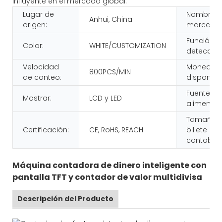
influyente en el mercado global.
Lugar de
Nombre d
Anhui, China
origen:
marca:
Función d
Color:
WHITE/CUSTOMIZATION
detección
Velocidad
Moneda
800PCS/MIN
de conteo:
disponible
Fuente de
Mostrar:
LCD y LED
alimentac
Tamaño d
Certificación:
CE, RoHS, REACH
billete
contable:
Máquina contadora de dinero inteligente con
pantalla TFT y contador de valor multidivisa
Descripción del Producto