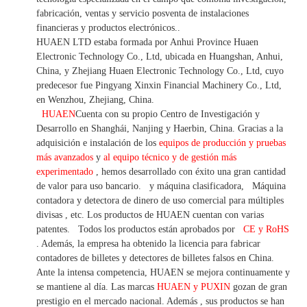
fabricación, ventas y servicio posventa de instalaciones
financieras y productos electrónicos.
.
HUAEN LTD estaba formada por Anhui Province Huaen
Electronic Technology Co., Ltd, ubicada en Huangshan, Anhui,
China, y Zhejiang Huaen Electronic Technology Co., Ltd, cuyo
predecesor fue Pingyang Xinxin Financial Machinery Co., Ltd,
en Wenzhou, Zhejiang, China.
HUAEN
Cuenta con su propio Centro de Investigación y
Desarrollo en Shanghái, Nanjing y Haerbin, China. Gracias
a la
adquisición e instalación de los
equipos de producción y pruebas
más avanzados
y
al equipo técnico y de gestión más
experimentado
,
hemos
desarrollado con éxito una
gran cantidad
de valor
para uso bancario.
y máquina clasificadora,
Máquina
contadora y detectora
de dinero de uso
comercial
para
múltiples
divisas
,
etc.
Los productos de HUAEN cuentan con varias
patentes.
Todos los productos están aprobados por
CE y RoHS
. Además, la empresa ha obtenido la licencia para fabricar
contadores de billetes y detectores de billetes falsos en China.
Ante la intensa competencia, HUAEN se mejora continuamente y
se mantiene al día. Las marcas
HUAEN y PUXIN
gozan de gran
prestigio en el mercado nacional. Además
,
sus productos se han