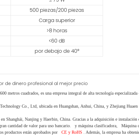
500 piezas/200 piezas
Carga superior
>8 horas
<60 dB
por debajo de 40°
.600 metros cuadrados, es
una empresa integral de alta tecnología especializada
chnology Co., Ltd, ubicada en Huangshan, Anhui, China, y Zhejiang Huaen E
o en Shanghái, Nanjing y Haerbin, China. Gracias
a la adquisición e instalación
ran cantidad
de valor
para uso bancario.
y máquina clasificadora,
Máquina
os productos están aprobados por
CE y RoHS
. Además, la empresa ha obtenido