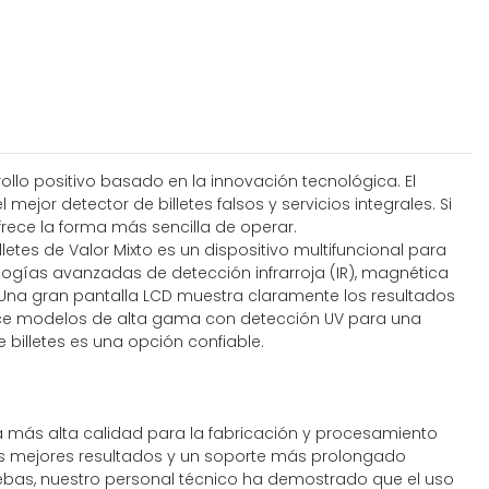
rollo positivo basado en la innovación tecnológica. El
jor detector de billetes falsos y servicios integrales. Si
frece la forma más sencilla de operar.
letes de Valor Mixto es un dispositivo multifuncional para
ogías avanzadas de detección infrarroja (IR), magnética
n. Una gran pantalla LCD muestra claramente los resultados
rece modelos de alta gama con detección UV para una
billetes es una opción confiable.
la más alta calidad para la fabricación y procesamiento
 los mejores resultados y un soporte más prolongado
ruebas, nuestro personal técnico ha demostrado que el uso