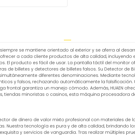
siempre se mantiene orientado al exterior y se aferra al desar
ecer a cada cliente productos de alta calidad, incluyendo el me
El producto es fácil de usar. La pantalla táctil del monitor o
de billetes y detectores de billetes falsos. Su Detector de Bil
r simultáneamente diferentes denominaciones. Mediante tecnol
ténticos y falsos, rechazando automáticamente la falsificació
 carga frontal garantiza un manejo cómodo. Además, HUAEN of
, tiendas minoristas o casinos, esta máquina procesadora de 
ctor de dinero de valor mixto profesional con materiales de 
rias. Nuestra tecnología es pura y de alta calidad, brindando
quisita y servicios de vanguardia. Tras realizar múltiples p