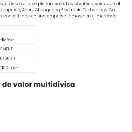
ueda desarrollarse plenamente. Los clientes dedicados al
a empresa, Anhui Chenguang Electronic Technology Co.,
ón es convertirnos en una empresa famosa en el mercado
R-IMAGE
REMENT
50/60 Hz
*190 mm
 de valor multidivisa