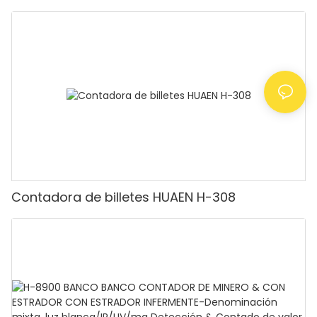
UV/magnético/infrarrojo/falsificación,
adecuado para contar rupias, máquina
contadora de efectivo con pantalla LCD,
[Conteo de valor]
Contadora de billetes HUAEN H-308