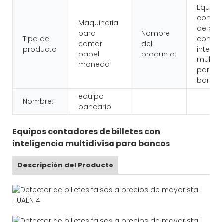
Equipo
contad
Maquinaria
de bill
para
Nombre
Tipo de
con
contar
del
producto:
intelig
papel
producto:
multidi
moneda
para
banco
equipo
Nombre:
bancario
Equipos contadores de billetes con
inteligencia multidivisa para bancos
Descripción del Producto