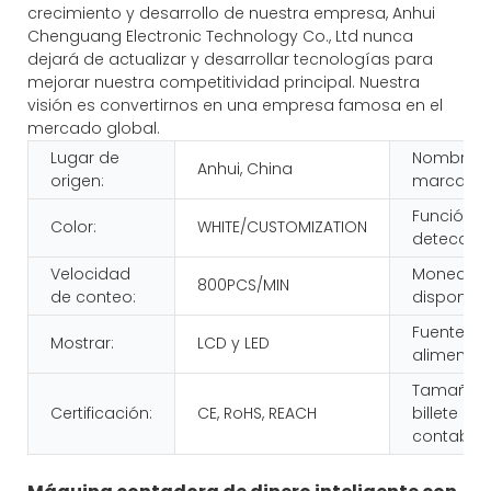
crecimiento y desarrollo de nuestra empresa, Anhui
Chenguang Electronic Technology Co., Ltd nunca
dejará de actualizar y desarrollar tecnologías para
mejorar nuestra competitividad principal. Nuestra
visión es convertirnos en una empresa famosa en el
mercado global.
Lugar de
Nombre d
Anhui, China
origen:
marca:
Función d
Color:
WHITE/CUSTOMIZATION
detección
Velocidad
Moneda
800PCS/MIN
de conteo:
disponible
Fuente de
Mostrar:
LCD y LED
alimentac
Tamaño d
Certificación:
CE, RoHS, REACH
billete
contable: