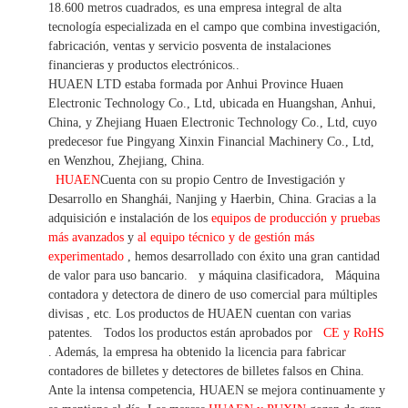
18.600 metros cuadrados, es
una empresa integral de alta
tecnología especializada en el campo que combina investigación,
fabricación, ventas y servicio posventa de instalaciones
financieras y productos electrónicos.
.
HUAEN LTD estaba formada por Anhui Province Huaen
Electronic Technology Co., Ltd, ubicada en Huangshan, Anhui,
China, y Zhejiang Huaen Electronic Technology Co., Ltd, cuyo
predecesor fue Pingyang Xinxin Financial Machinery Co., Ltd,
en Wenzhou, Zhejiang, China.
HUAEN
Cuenta con su propio Centro de Investigación y
Desarrollo en Shanghái, Nanjing y Haerbin, China. Gracias
a la
adquisición e instalación de los
equipos de producción y pruebas
más avanzados
y
al equipo técnico y de gestión más
experimentado
,
hemos
desarrollado con éxito una
gran cantidad
de valor
para uso bancario.
y máquina clasificadora,
Máquina
contadora y detectora
de dinero de uso
comercial
para
múltiples
divisas
,
etc.
Los productos de HUAEN cuentan con varias
patentes.
Todos los productos están aprobados por
CE y RoHS
. Además, la empresa ha obtenido la licencia para fabricar
contadores de billetes y detectores de billetes falsos en China.
Ante la intensa competencia, HUAEN se mejora continuamente y