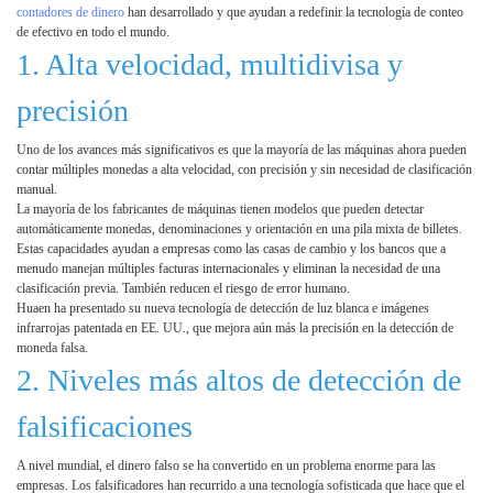
contadores de dinero
han desarrollado y que ayudan a redefinir la tecnología de conteo
de efectivo en todo el mundo.
1. Alta velocidad, multidivisa y
precisión
Uno de los avances más significativos es que la mayoría de las máquinas ahora pueden
contar múltiples monedas a alta velocidad, con precisión y sin necesidad de clasificación
manual.
La mayoría de los fabricantes de máquinas tienen modelos que pueden detectar
automáticamente monedas, denominaciones y orientación en una pila mixta de billetes.
Estas capacidades ayudan a empresas como las casas de cambio y los bancos que a
menudo manejan múltiples facturas internacionales y eliminan la necesidad de una
clasificación previa. También reducen el riesgo de error humano.
Huaen ha presentado su nueva tecnología de detección de luz blanca e imágenes
infrarrojas patentada en EE. UU., que mejora aún más la precisión en la detección de
moneda falsa.
2. Niveles más altos de detección de
falsificaciones
A nivel mundial, el dinero falso se ha convertido en un problema enorme para las
empresas. Los falsificadores han recurrido a una tecnología sofisticada que hace que el