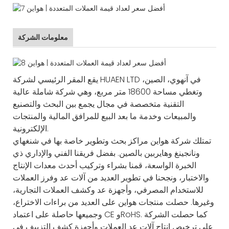
معلومات الشركة
يقع المقر الرئيسي لشركة HUAEN LTD في آنهوي، الصين،
وتغطي مساحة 18600 متر مربع، وهي شركة شاملة عالية
التقنية متخصصة في مجال يجمع بين البحث والتصنيع
والمبيعات وخدمة ما بعد البيع للمرافق المالية والمنتجات
الإلكترونية.
تمتلك شركة هواين مراكز بحث وتطوير خاصة بها في شنغهاي
ونانجينغ وهايربين بالصين. بفضل فريقنا الفني والإداري ذي
الخبرة الواسعة، قمنا بشراء وتركيب أحدث معدات الإنتاج
والاختبار، ونجحنا في تطوير العديد من آلات عد وفرز العملات
للاستخدام المصرفي، وأجهزة عد وكشف العملات التجارية،
وغيرها. حصلت منتجات هواين على العديد من براءات الاختراع،
وجميعها حاصلة على اعتماد CE وRoHS. كما حصلت الشركة
على ترخيص إنتاج آلات عد العملات وأجهزة كشف التزييف في