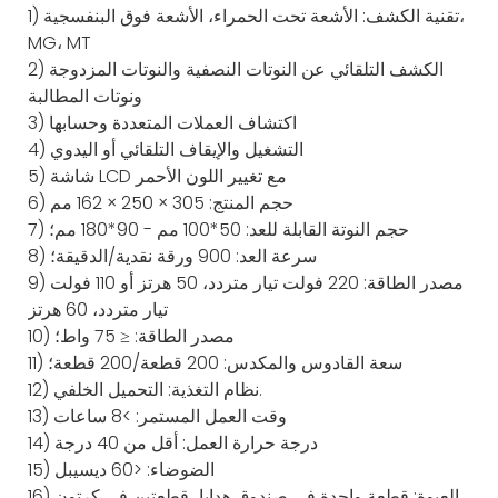
1) تقنية الكشف: الأشعة تحت الحمراء، الأشعة فوق البنفسجية،
MG، MT
2) الكشف التلقائي عن النوتات النصفية والنوتات المزدوجة
ونوتات المطالبة
3) اكتشاف العملات المتعددة وحسابها
4) التشغيل والإيقاف التلقائي أو اليدوي
5) شاشة LCD مع تغيير اللون الأحمر
6) حجم المنتج: 305 × 250 × 162 مم
7) حجم النوتة القابلة للعد: 50*100 مم - 90*180 مم؛
8) سرعة العد: 900 ورقة نقدية/الدقيقة؛
9) مصدر الطاقة: 220 فولت تيار متردد، 50 هرتز أو 110 فولت
تيار متردد، 60 هرتز
10) مصدر الطاقة: ≤ 75 واط؛
11) سعة القادوس والمكدس: 200 قطعة/200 قطعة؛
12) نظام التغذية: التحميل الخلفي.
13) وقت العمل المستمر: >8 ساعات
14) درجة حرارة العمل: أقل من 40 درجة
15) الضوضاء: <60 ديسيبل
16) العبوة: قطعة واحدة في صندوق هدايا، قطعتين في كرتون.