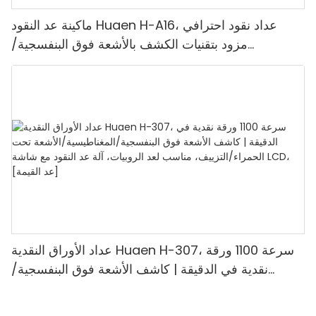
ماكينة عد النقود Huaen H-A16، عداد نقود احترافي
مزود بتقنيات الكشف بالأشعة فوق البنفسجية/
المغناطيسية/الأشعة تحت الحمراء/الضوء الرقمي، عد
1100 يورو/دقيقة، شاشة LCD، وضع القيمة ووضع
الدفعات للمتاجر والبنوك والمطاعم
عداد الأوراق النقدية Huaen H-307، سرعة 1100 ورقة
نقدية في الدقيقة | كاشف الأشعة فوق البنفسجية/
المغناطيسية/الأشعة تحت الحمراء/التزييف، مناسب لعد
الروبيات، آلة عد النقود مع شاشة LCD، [عد القيمة]