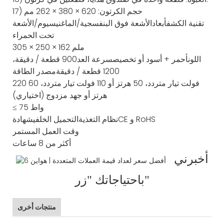
17) حجم الكرتون: 620 × 380 × 262 مم
تقنية الكشف
أبعاد
الأشعة فوق البنفسجية/الماغنيسيوم/الأشعة
تحت الحمراء
305 × 250 × 162 ملم
اللون
أحمر + أسود أو تخصيص
سرعة العد
900 قطعة / دقيقة،
1200 قطعة / دقيقة
مصدر الطاقة
220 فولت تيار متردد، 50 هرتز أو 110 فولت تيار متردد، 60
هرتز أو جهد مزدوج (اختياري)
≤ 75 واط
CE و RoHS
نظام التغذية
التحميل الخلفي
شهادة
وقت العمل المستمر
أكثر من 8 ساعات
أخبرني
"زر"
باحتياجاتك
منتجات أخرى