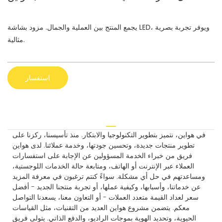
يجمع المنتج بين العملية والجمال. مزود بشاشة LED، ويوفر تجربة بصرية
مثالية.
استفسار
في هواين، نتميز بتطوير التكنولوجيا والابتكار. منذ تأسيسنا، ركزنا على
تطوير منتجات جديدة، وتحسين جودتها، وخدمة عملائنا. لدى هواين
فريق من خبراء الخدمة المسؤولين عن الإجابة على استفسارات
العملاء عبر الإنترنت أو الهاتف، ومتابعة حالة الخدمات اللوجستية،
ومساعدتهم في حل أي مشكلة. سواءً كنتم ترغبون في معرفة المزيد
عن خدماتنا، وأسبابها، وكيفية عملها، أو تجربة منتجنا الجديد - أفضل
سعر لعداد القيمة متعدد العملات - أو التعاون معنا، يسعدنا التواصل
معكم. يتضمن مشروع هواين العديد من التقنيات، مثل القياسات
الحيوية، وتحديد الهوية بموجات الراديو، والدفع الذاتي. يتولى فريق