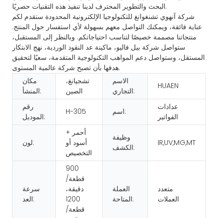
البحث والتطوير المحترف لدينا تنفيذ هذه التقنيات حصريًا.
شركة آنهوي تشنغوانغ للتكنولوجيا الإلكترونية المحدودة ستقدم لكم
عناية فائقة، ويمكنك التواصل معهم بسهولة لأي استفسار حول المنتج.
منتجاتنا مصممة خصيصًا لتناسب احتياجاتكم. وبالنظر إلى المستقبل،
ستواصل شركة بيل فاليو، ماكينة عد النقود الوردية، نهج الابتكار
المستقل، وستواصل دعم المواهب التكنولوجية المتقدمة، سعيًا لتحقيق
هدفها بأن تصبح شركة عالمية المستوى.
الاسم
تشجيانغ،
مكان
HUAEN
التجاري:
الصين
المنشأ:
عدادات
رقم
اسم:
H-305
الفواتير
الموديل:
أحمر +
وظيفة
IR,UV,MG,MT
أسود أو
لون:
الكشف:
التخصيص
900
قطعة/
متعدد
العملة
دقيقة،
سرعة
العملات
المتاحة:
1200
العد:
قطعة/