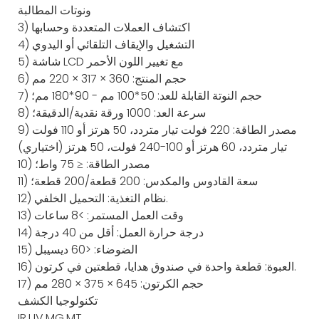
ونوتات المطالبة
3) اكتشاف العملات المتعددة وحسابها
4) التشغيل والإيقاف التلقائي أو اليدوي
5) شاشة LCD مع تغيير اللون الأحمر
6) حجم المنتج: 360 × 317 × 220 مم
7) حجم النوتة القابلة للعد: 50*100 مم - 90*180 مم؛
8) سرعة العد: 1000 ورقة نقدية/الدقيقة؛
9) مصدر الطاقة: 220 فولت تيار متردد، 50 هرتز أو 110 فولت
تيار متردد، 60 هرتز أو 100-240 فولت، 50 هرتز (اختياري)
10) مصدر الطاقة: ≤ 75 واط؛
11) سعة القادوس والمكدس: 200 قطعة/200 قطعة؛
12) نظام التغذية: التحميل الخلفي.
13) وقت العمل المستمر: >8 ساعات
14) درجة حرارة العمل: أقل من 40 درجة
15) الضوضاء: <60 ديسيبل
16) العبوة: قطعة واحدة في صندوق هدايا، قطعتين في كرتون.
17) حجم الكرتون: 645 × 375 × 280 مم
تكنولوجيا الكشف
IR,UV,MG,MT