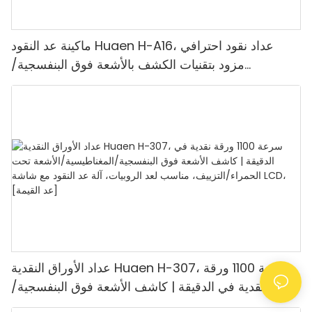
ماكينة عد النقود Huaen H-A16، عداد نقود احترافي
مزود بتقنيات الكشف بالأشعة فوق البنفسجية/
المغناطيسية/الأشعة تحت الحمراء/الضوء الرقمي، عد
1100 يورو/دقيقة، شاشة LCD، وضع القيمة ووضع
الدفعات للمتاجر والبنوك والمطاعم
عداد الأوراق النقدية Huaen H-307، سرعة 1100 ورقة
نقدية في الدقيقة | كاشف الأشعة فوق البنفسجية/
المغناطيسية/الأشعة تحت الحمراء/التزييف، مناسب لعد