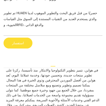
تم تطوير HUAEN حصريًا من قبل فريق البحث والتطوير الموهوب لدينا
والذي يستخدم العديد من التقنيات المستندة إلى السوق مثل القياسات
الحيوية، وRFID، والدفع الذاتي.
استفسار
في هواين، نتميز بتطوير التكنولوجيا والابتكار. منذ تأسيسنا، ركزنا على
تطوير منتجات جديدة، وتحسين جودتها، وخدمة عملائنا. اليوم، تُعد
هواين من أفضل الموردين المحترفين وذوي الخبرة في هذا المجال.
يمكننا تصميم وتطوير وتصنيع وبيع سلاسل مختلفة من المنتجات
بمفردنا، من خلال الجمع بين جهود وخبرة جميع موظفينا. كما نتولى
مسؤولية تقديم مجموعة واسعة من الخدمات لعملائنا، بما في ذلك
الدعم الفني وخدمات الأسئلة والأجوبة السريعة. يمكنكم معرفة المزيد
عن منتجنا الجديد، كاشف العملات المزيفة، وشركتنا، من خلال