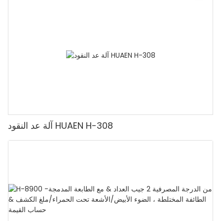
الروبيات، آلة عد النقود مع شاشة LCD، [عد القيمة]
آلة عد النقود HUAEN H-308