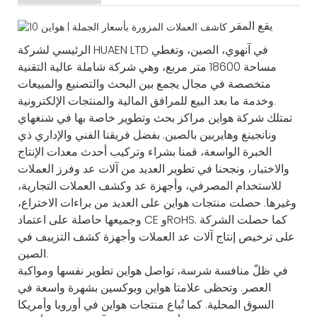
يقع المقر
الرئيسي لشركة HUAEN LTD في آنهوي، الصين، وتغطي
مساحة 18600 متر مربع، وهي شركة شاملة عالية التقنية
متخصصة في مجال يجمع بين البحث والتصنيع والمبيعات
وخدمة ما بعد البيع للمرافق المالية والمنتجات الإلكترونية.
تمتلك شركة هواين مراكز بحث وتطوير خاصة بها في شنغهاي
ونانجينغ وهايربين بالصين. بفضل فريقنا الفني والإداري ذي
الخبرة الواسعة، قمنا بشراء وتركيب أحدث معدات الإنتاج
والاختبار، ونجحنا في تطوير العديد من آلات عد وفرز العملات
للاستخدام المصرفي، وأجهزة عد وكشف العملات التجارية،
وغيرها. حصلت منتجات هواين على العديد من براءات الاختراع،
وجميعها حاصلة على اعتماد CE وRoHS. كما حصلت الشركة
على ترخيص إنتاج آلات عد العملات وأجهزة كشف التزييف في
الصين.
في ظلّ منافسة شرسة، تواصل هواين تطوير نفسها ومواكبة
العصر. وتحظى علامتا هواين وبوكسين بشهرة واسعة في
السوق المحلية. كما تُباع منتجات هواين في أوروبا وأمريكا