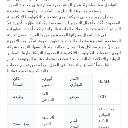
التواصل معنا مباشرةً. يتميز المنتج بقدرة ممتازة على معالجة الصور،
ويستجيب بسرعة للتبديل بين المكونات والوسائط المتعددة.
بفضل جهود موظفي شركة آنهوي تشنغوانغ للتكنولوجيا الإلكترونية
المحدودة، نُفِّذَت أعمال التطوير لدينا بسلاسة وكفاءة. طُوِّرَت أجهزة عدِّ
الفواتير الذكية متعددة العملات الخاصة بالبنوك لتواكب أحدث التطورات
في هذا المجال بميزاتها الجديدة ومظهرها الفريد. بفضل تجربة
المستخدم المتميزة وقدرات البحث والتطوير القوية، تُمكِّن هذه الأجهزة
من حلِّ جميع مشاكل هذا المجال بفعالية. منذ تأسيسها، التزمت شركة
آنهوي تشنغوانغ للتكنولوجيا الإلكترونية المحدودة التزامًا صارمًا بالمعايير
الدولية والأخلاقية العالية، مانحةً عملاءها منتجات عالية الموثوقية. نلتزم
دائمًا بمبدأ "الصدق والنزاهة" في العمل، مما يضمن تقديم خدمات
عالية الجودة لجميع عملائنا.
الاسم
آنهوي،
مكان
HUAEN
التجاري:
الصين
المنشأ:
العد
LCD
عرض:
وظيفة:
التلقائي
معدات عد
الفواتير
آلات عد
الذكية
اسم
النقود
نوع المنتج:
متعددة
المنتج: