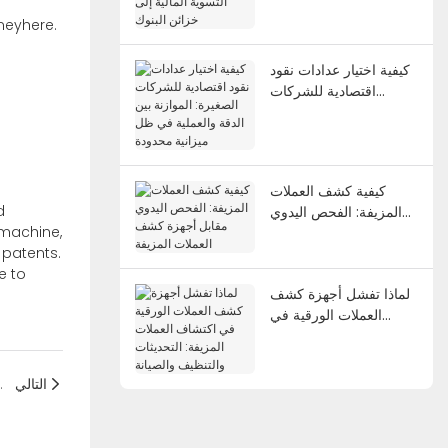
المالية إلى خزائن البنوك
neyhere.
كيفية اختيار عدادات نقود
اقتصادية للشركات
الصغيرة: الموازنة بين
الدقة والعملية في ظل
ميزانية محدودة
كيفية كشف العملات
d
المزيفة: الفحص اليدوي
machine,
مقابل أجهزة كشف
 patents.
العملات المزيفة
e to
لماذا تفشل أجهزة كشف
العملات الورقية في
اكتشاف العملات المزيفة:
التحديثات والتنظيف
والصيانة
التالي
لماذا تحتاج كل أعما