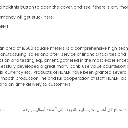
holdthis button to open the cover, and see if there is any mo
hemoney will get stuck here.
an area of 18600 square meters, is a comprehensive high-tech
anufacturing, sales and after-service of financial facilities and
ction and testing equipment, gathered in the most experience
ssfully developed a great many bank-use value count&sort 
-currency etc.. Products of HUAEN have been granted several
mooth production line and full cooperation of staff, HUAEN abl
 and on-time delivery to customers.
ل تجارة للبيع بالتجزئة إلى آلة عد أموال موثوقة
This is our H-8800 mix value sorter machine,Let's upgrade