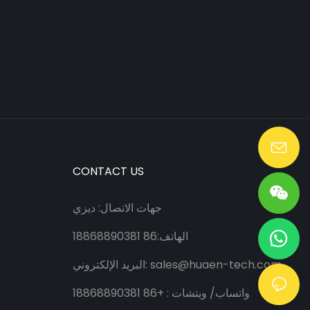
Lang@huaen-tech.com
CONTACT US
جهات الاتصال: ديزي
الهاتف:86 18868890381
sales@huaen-tech.com
البريد الإلكتروني:
واتساب/
ويتشات
: +86 18868890381