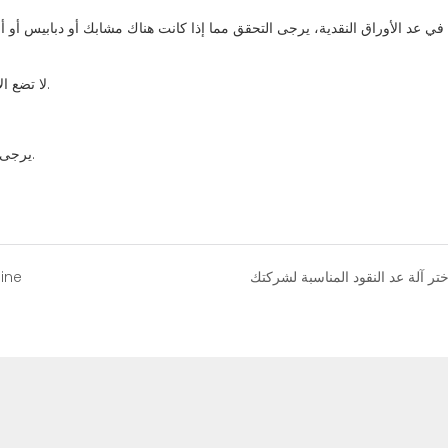
2. لا تضع الأوراق النقدية المشوهة أو المطوية أو التالفة بشدة على طاولة التغذية.
4. يرجى ترتيب الأوراق النقدية على مستوى متساوٍ لتجنب التشويش والأخطاء.
ختر آلة عد النقود المناسبة لشركتك
hine