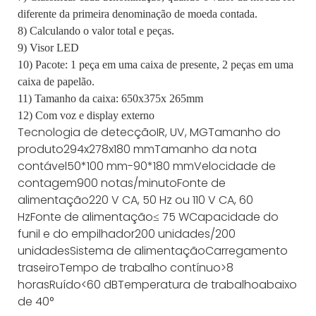
diferente da primeira denominação de moeda contada.
8) Calculando o valor total e peças.
9) Visor LED
10) Pacote: 1 peça em uma caixa de presente, 2 peças em uma
caixa de papelão.
11) Tamanho da caixa: 650x375x 265mm
12) Com voz e display externo
Tecnologia de detecção
IR, UV, MG
Tamanho do
produto
294x278x180 mm
Tamanho da nota
contável
50*100 mm-90*180 mm
Velocidade de
contagem
900 notas/minuto
Fonte de
alimentação
220 V CA, 50 Hz ou 110 V CA, 60
Hz
Fonte de alimentação
≤ 75 W
Capacidade do
funil e do empilhador
200 unidades/200
unidades
Sistema de alimentação
Carregamento
traseiro
Tempo de trabalho contínuo
>8
horas
Ruído
<60 dB
Temperatura de trabalho
abaixo
de 40°