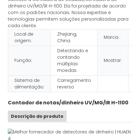
dinheiro UV/MG/IR H-1100. Ela foi projetada de acordo
com os padrões nacionais. Nossa expertise e
tecnologias permitem soluções personalizadas para
cada cliente.
Local de
Zhejiang,
Marca:
H
origem:
China
Detectando e
contando
Função:
Mostrar:
LE
múltiplas
moedas
Sistema de
Carregamento
alimentação:
reverso
Contador de notas/dinheiro UV/MG/IR H-1100
Descrição do produto