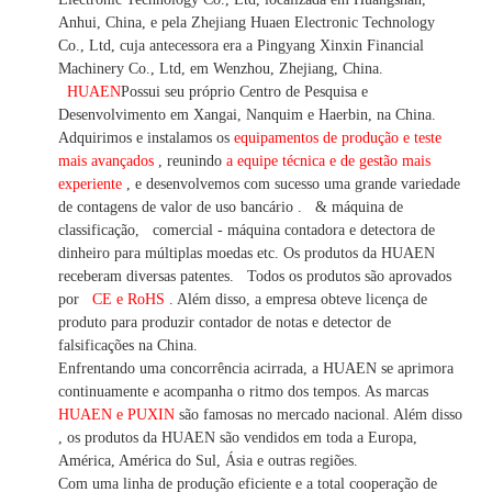
Anhui, China, e pela Zhejiang Huaen Electronic Technology
Co., Ltd, cuja antecessora era a Pingyang Xinxin Financial
Machinery Co., Ltd, em Wenzhou, Zhejiang, China.
HUAEN
Possui seu próprio Centro de Pesquisa e
Desenvolvimento em Xangai, Nanquim e Haerbin, na China.
Adquirimos e instalamos os
equipamentos de produção e teste
mais avançados
, reunindo
a equipe técnica e de gestão mais
experiente
,
e desenvolvemos
com sucesso uma
grande variedade
de contagens de valor
de uso bancário
.
& máquina de
classificação,
comercial
-
máquina
contadora e detectora
de
dinheiro
para múltiplas
moedas
etc.
Os produtos da HUAEN
receberam diversas patentes.
Todos os produtos são aprovados
por
CE e RoHS
. Além disso, a empresa obteve licença de
produto para produzir contador de notas e detector de
falsificações na China.
Enfrentando uma concorrência acirrada, a HUAEN se aprimora
continuamente e acompanha o ritmo dos tempos. As marcas
HUAEN e PUXIN
são famosas no mercado nacional. Além disso
,
os produtos da HUAEN são vendidos em toda a Europa,
América, América do Sul, Ásia e outras regiões.
Com uma linha de produção eficiente e a total cooperação de