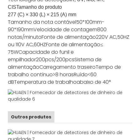
CIS
Tamanho do produto
277 (C) × 330 (L) × 215 (A)
mm
Tamanho da nota contável
50*100mm-
90*190mm
Velocidade de contagem
800
notas/minuto
Fonte de alimentação
220V AC,50HZ
ou 110V AC,60HZ
Fonte de alimentação
≤
75W
Capacidade do funil e
empilhador
200pcs/200pcs
Sistema de
alimentação
Carregamento traseiro
Tempo de
trabalho contínuo
>8 horas
Ruído
<60
dB
Temperatura de trabalho
abaixo de 40°
Outros produtos