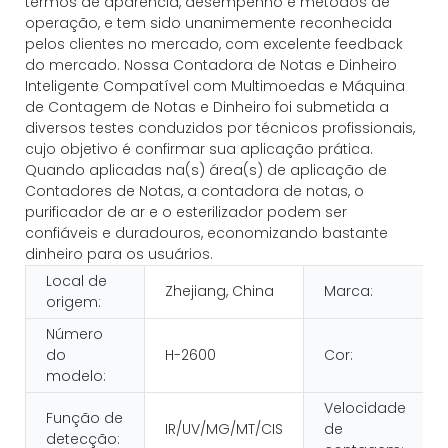
termos de aparência, desempenho e métodos de
operação, e tem sido unanimemente reconhecida
pelos clientes no mercado, com excelente feedback
do mercado. Nossa Contadora de Notas e Dinheiro
Inteligente Compatível com Multimoedas e Máquina
de Contagem de Notas e Dinheiro foi submetida a
diversos testes conduzidos por técnicos profissionais,
cujo objetivo é confirmar sua aplicação prática.
Quando aplicadas na(s) área(s) de aplicação de
Contadores de Notas, a contadora de notas, o
purificador de ar e o esterilizador podem ser
confiáveis ​​e duradouros, economizando bastante
dinheiro para os usuários.
Local de
Zhejiang, China
Marca:
origem:
Número
do
H-2600
Cor:
modelo:
Velocidade
Função de
IR/UV/MG/MT/CIS
de
detecção: