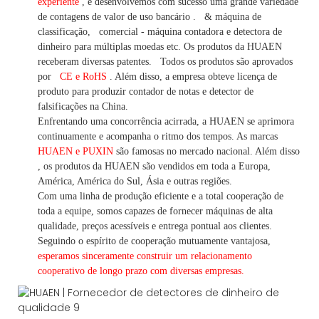
experiente
,
e desenvolvemos
com sucesso uma
grande variedade
de contagens de valor
de uso bancário
.
& máquina de
classificação,
comercial
-
máquina
contadora e detectora
de
dinheiro
para múltiplas
moedas
etc.
Os produtos da HUAEN
receberam diversas patentes.
Todos os produtos são aprovados
por
CE e RoHS
. Além disso, a empresa obteve licença de
produto para produzir contador de notas e detector de
falsificações na China.
Enfrentando uma concorrência acirrada, a HUAEN se aprimora
continuamente e acompanha o ritmo dos tempos. As marcas
HUAEN e PUXIN
são famosas no mercado nacional. Além disso
,
os produtos da HUAEN são vendidos em toda a Europa,
América, América do Sul, Ásia e outras regiões.
Com uma linha de produção eficiente e a total cooperação de
toda a equipe, somos capazes de fornecer máquinas de alta
qualidade, preços acessíveis e entrega pontual aos clientes.
Seguindo
o espírito de cooperação mutuamente vantajosa,
esperamos sinceramente construir um
relacionamento
cooperativo de
longo
prazo com diversas empresas.