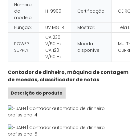
Número
do
H-9900
Certificação:
CE ROHS
modelo:
Função:
UV MG IR
Mostrar:
Tela LCD
CA 230
POWER
V/50 Hz
Moeda
MULTI-
SUPPLY:
CA 120
disponível:
CURRENC
V/60 Hz
Contador de dinheiro, máquina de contagem
de moedas, classificador de notas
Descrição do produto