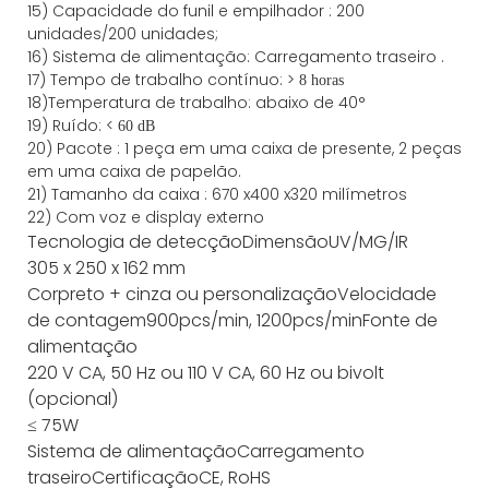
15)
Capacidade
do funil e empilhador
:
200
unidades/200 unidades;
16)
Sistema de alimentação:
Carregamento
traseiro
.
17) Tempo de trabalho contínuo: >
8 horas
18)Temperatura de trabalho: abaixo de 40°
19) Ruído: <
60 dB
20) Pacote
:
1 peça em uma caixa de presente, 2 peças
em uma caixa de papelão.
21)
Tamanho da
caixa
:
670
x
400
x
320
milímetros
22) Com voz e display externo
Tecnologia de detecção
Dimensão
UV/MG/IR
305 x 250 x 162 mm
Cor
preto + cinza ou personalização
Velocidade
de contagem
900pcs/min, 1200pcs/min
Fonte de
alimentação
220 V CA, 50 Hz ou 110 V CA, 60 Hz ou bivolt
(opcional)
≤ 75W
Sistema de alimentação
Carregamento
traseiro
Certificação
CE, RoHS