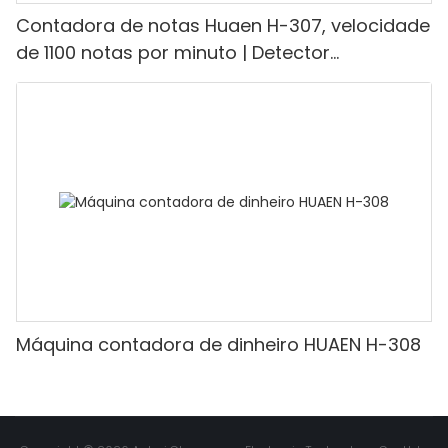
Contadora de notas Huaen H-307, velocidade
de 1100 notas por minuto | Detector
UV/Magnético/Infravermelho/Falsificante,
adequada para contar rúpias, máquina de
contar dinheiro com visor LCD, [Contagem de
valor]
Máquina contadora de dinheiro HUAEN H-308