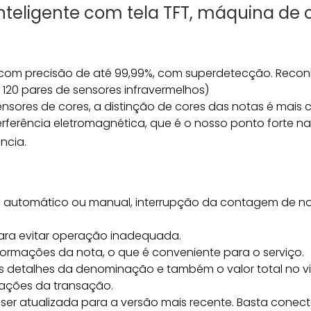
nteligente com tela TFT, máquina de
 com precisão de até 99,99%, com superdetecção. Reco
20 pares de sensores infravermelhos)
sores de cores, a distinção de cores das notas é mais c
interferência eletromagnética, que é o nosso ponto forte
ncia.
cio automático ou manual, interrupção da contagem de n
ara evitar operação inadequada.
nformações da nota, o que é conveniente para o serviço.
os detalhes da denominação e também o valor total no vis
mações da transação.
er atualizada para a versão mais recente. Basta conec