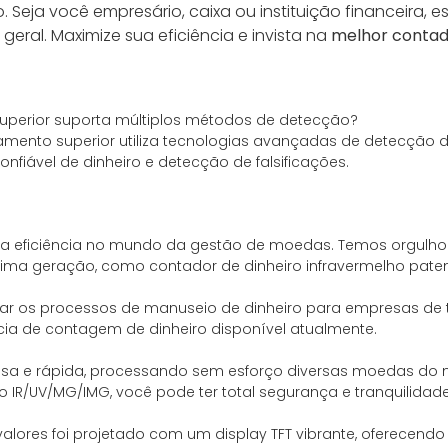
. Seja você empresário, caixa ou instituição financeira, e
eral. Maximize sua eficiência e invista na
melhor contad
uperior suporta múltiplos métodos de detecção?
ento superior utiliza tecnologias avançadas de detecção de i
fiável de dinheiro e detecção de falsificações.
a eficiência no mundo da gestão de moedas. Temos orgulho
tima geração, como contador de dinheiro infravermelho pate
r os processos de manuseio de dinheiro para empresas de to
ia de contagem de dinheiro disponível atualmente.
isa e rápida, processando sem esforço diversas moedas do
IR/UV/MG/IMG, você pode ter total segurança e tranquilidade
res foi projetado com um display TFT vibrante, oferecendo visi