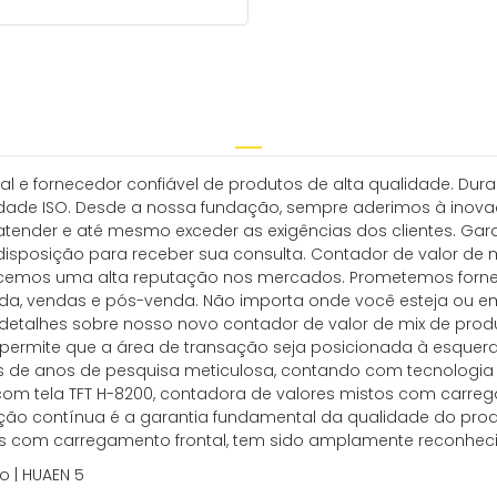
onal e fornecedor confiável de produtos de alta qualidade. 
dade ISO. Desde a nossa fundação, sempre aderimos à inovaç
 atender e até mesmo exceder as exigências dos clientes. Ga
 disposição para receber sua consulta. Contador de valor d
lecemos uma alta reputação nos mercados. Prometemos forne
enda, vendas e pós-venda. Não importa onde você esteja ou e
 detalhes sobre nosso novo contador de valor de mix de prod
le permite que a área de transação seja posicionada à esquerd
avés de anos de pesquisa meticulosa, contando com tecnolog
m tela TFT H-8200, contadora de valores mistos com carreg
ação contínua é a garantia fundamental da qualidade do pr
tos com carregamento frontal, tem sido amplamente reconheci