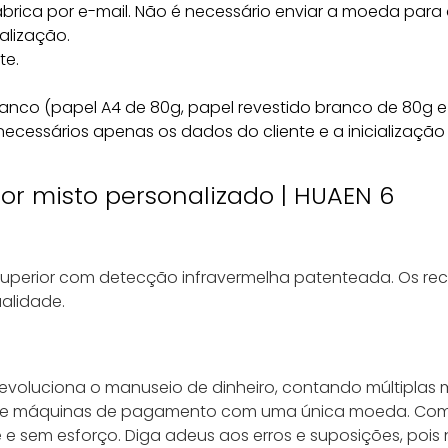
rica por e-mail. Não é necessário enviar a moeda para a
alização.
te.
branco (papel A4 de 80g, papel revestido branco de 80g e
necessários apenas os dados do cliente e a inicializaçã
perior com detecção infravermelha patenteada. Os recu
alidade.
voluciona o manuseio de dinheiro, contando múltiplas 
 e máquinas de pagamento com uma única moeda. Com 
e sem esforço. Diga adeus aos erros e suposições, poi