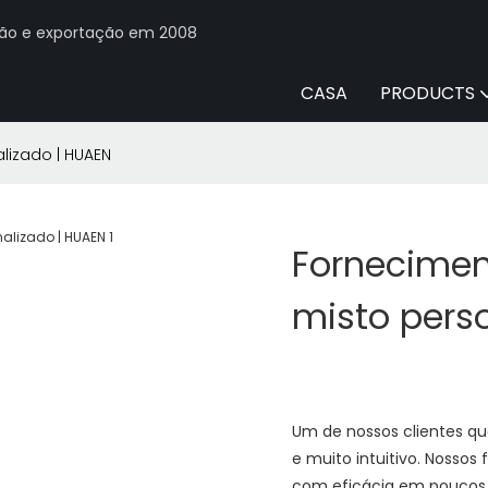
ção e exportação em 2008
CASA
PRODUCTS
lizado | HUAEN
Fornecimen
misto pers
Um de nossos clientes que
e muito intuitivo. Nosso
com eficácia em poucos 