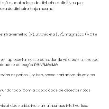
sta é a contadora de dinheiro definitiva que
ora de dinheiro
hoje mesmo!
nfravermelho (IR), ultravioleta (UV), magnético (MG) e
 em apresentar nosso contador de valores multimoeda
nteado e detecção IR/UV/MG/IMG.
dos os portes. Por isso, nossa contadora de valores
 mundo todo. Com a capacidade de detectar notas
.
bilidade cristalina e uma interface intuitiva. Isso