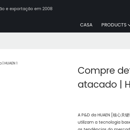
ção e exportação em 2008
CASA
PRODUCTS
Compre det
atacado | 
A P&D da HUAEN [核心关键词] 
utilizam a tecnologia b
as tendências do mercad