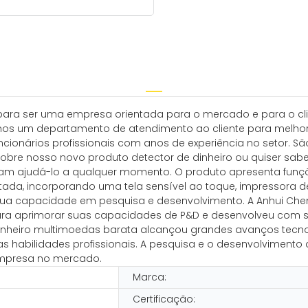
ara ser uma empresa orientada para o mercado e para o clie
amos um departamento de atendimento ao cliente para melhor f
ncionários profissionais com anos de experiência no setor. S
sobre nosso novo produto detector de dinheiro ou quiser sab
riam ajudá-lo a qualquer momento. O produto apresenta fun
da, incorporando uma tela sensível ao toque, impressora de
sua capacidade em pesquisa e desenvolvimento. A Anhui Chen
para aprimorar suas capacidades de P&D e desenvolveu com 
nheiro multimoedas barata alcançou grandes avanços tecnol
as habilidades profissionais. A pesquisa e o desenvolviment
empresa no mercado.
Marca:
Certificação: