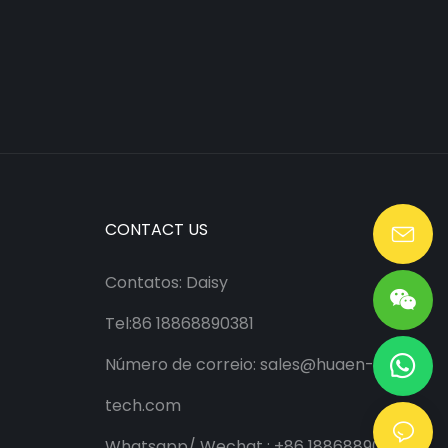
CONTACT US
Lang@huaen-tech.com
Contatos: Daisy
Tel:86 18868890381
Número de correio:
sales@huaen-
tech.com
Whatsapp/
Wechat
: +86 18868890381