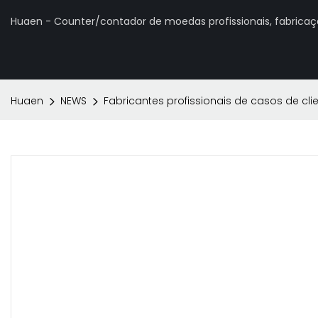
Huaen - Counter/contador de moedas profissionais, fabrica
Huaen
NEWS
Fabricantes profissionais de casos de cli