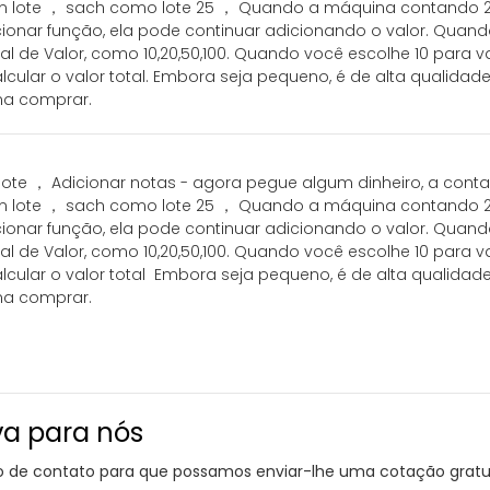
m lote ， sach como lote 25 ， Quando a máquina contando 25
onar função, ela pode continuar adicionando o valor. Quan
 de Valor, como 10,20,50,100. Quando você escolhe 10 para val
cular o valor total. Embora seja pequeno, é de alta qualidad
na comprar.
 lote ， Adicionar notas - agora pegue algum dinheiro, a con
m lote ， sach como lote 25 ， Quando a máquina contando 25
onar função, ela pode continuar adicionando o valor. Quan
 de Valor, como 10,20,50,100. Quando você escolhe 10 para val
cular o valor total Embora seja pequeno, é de alta qualidad
na comprar.
va para nós
io de contato para que possamos enviar-lhe uma cotação gratu