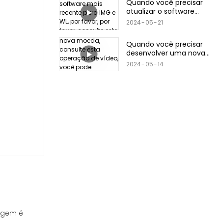
Quando você precisar
atualizar o software
mais recente para IMG e
2024
05
21
WL, por favor, por favor,
consulte este vídeo
Quando você precisar
desenvolver uma nova
moeda, consulte esta
2024
05
14
operação de vídeo, você
pode desenvolver
rapidamente a moeda
tagem é