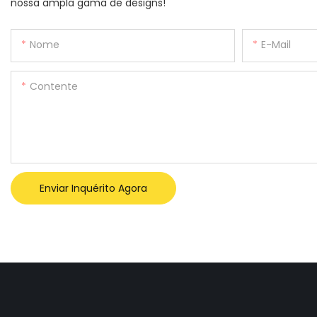
nossa ampla gama de designs!
Nome
E-Mail
Contente
Enviar Inquérito Agora