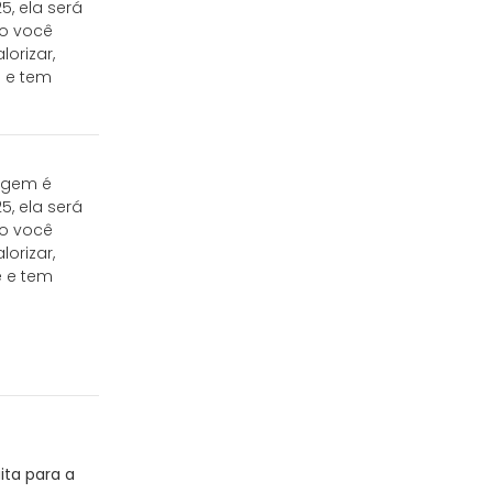
, ela será
do você
orizar,
e e tem
tagem é
, ela será
do você
orizar,
e e tem
ita para a