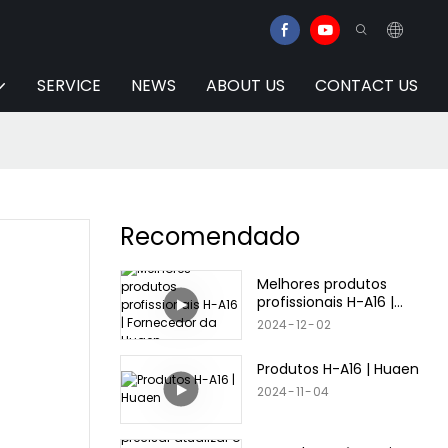
SERVICE
NEWS
ABOUT US
CONTACT US
Recomendado
Melhores produtos
profissionais H-A16 |
Fornecedor da Huaen
2024
12
02
Produtos H-A16 | Huaen
2024
11
04