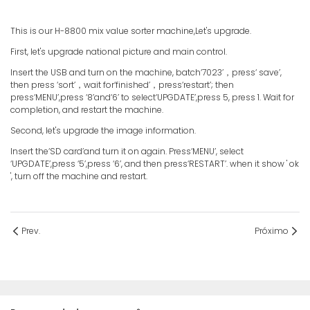
This is our H-8800 mix value sorter machine,Let's upgrade.
First, let's upgrade national picture and main control.
Insert the USB and turn on the machine, batch‘7023’，press‘ save’,
then press ‘sort’，wait for‘finished’，press‘restart’; then
press‘MENU’,press ‘8’and‘6’ to select‘UPGDATE’,press 5, press 1. Wait for
completion, and restart the machine.
Second, let's upgrade the image information.
Insert the‘SD card’and turn it on again. Press‘MENU’, select
‘UPGDATE’,press ‘5’,press ‘6’, and then press‘RESTART’. when it show ' ok
', turn off the machine and restart.
Prev.
Próximo